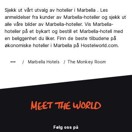
Sightseeing
7.1
Sjekk ut vårt utvalg av hoteller i Marbella . Les
Kultur
6.9
anmeldelser fra kunder av Marbella-hoteller og sjekk ut
Feste
alle våre bilder av Marbella-hoteller. Vis Marbella-
8.0
hoteller på et bykart og bestill et Marbella-hotell med
Verdi for pengene
6.9
en beliggenhet du liker. Finn de beste tilbudene på
økonomiske hoteller i Marbella på Hostelworld.com.
Marbella Hotels
The Monkey Room
Følg oss på