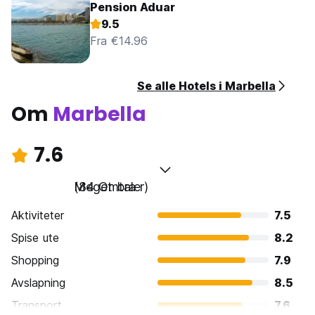
Pension Aduar
9.5
Fra €14.96
Se alle Hotels i Marbella
Om
Marbella
7.6
Meget bra
(84 Omtaler)
Aktiviteter
7.5
Spise ute
8.2
Shopping
7.9
Avslapning
8.5
Transport
7.6