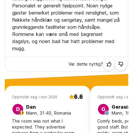
Personalet er generelt hjelpsomt. Noen nylige
gjester bemerket problemer med renslighet, som
flekkete håndklær og sengetøy, samt mangel på
grunnleggende fasiliteter som håndsåpe.
Rommene kan være små med begrenset
dagslys, og noen bad har hatt problemer med
mugg.
Var dette nyttig?
6.6
Oppholdt seg i nov 2025
Oppholdt seg i se
Dan
Gerasim
D
G
Mann, 31-40, Romania
Mann, 18-
The room was not what I
Comfy beds, perf
expected. They advertise
good staff. But 
pictures from a particular room
moldy, room stink