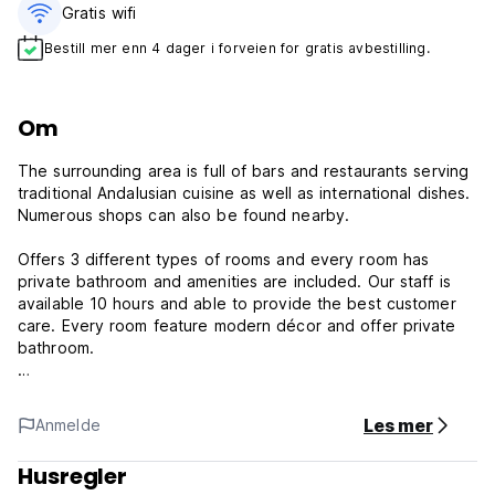
Gratis wifi‎
Bestill mer enn 4 dager i forveien for gratis avbestilling.
Om
The surrounding area is full of bars and restaurants serving
traditional Andalusian cuisine as well as international dishes.
Numerous shops can also be found nearby.
Offers 3 different types of rooms and every room has
private bathroom and amenities are included. Our staff is
available 10 hours and able to provide the best customer
care. Every room feature modern décor and offer private
bathroom.
It's a good option if you want to have a comfy room and
being able to go everywhere in Marbella by walking.
Les mer
Anmelde
The Monkey Room Policy and Condition:
Husregler