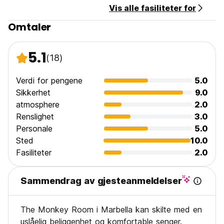
Vis alle fasiliteter for
Omtaler
5.1
(18)
Verdi for pengene
5.0
Sikkerhet
9.0
atmosphere
2.0
Renslighet
3.0
Personale
5.0
Sted
10.0
Fasiliteter
2.0
Sammendrag av gjesteanmeldelser
The Monkey Room i Marbella kan skilte med en
uslåelig beliggenhet og komfortable senger.