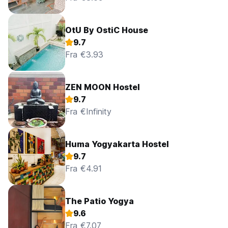
OtU By OstiC House
9.7
Fra €3.93
ZEN MOON Hostel
9.7
Fra €Infinity
Huma Yogyakarta Hostel
9.7
Fra €4.91
The Patio Yogya
9.6
Fra €7.07