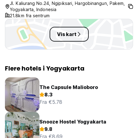
Jl. Kaliurang No.24, Ngipiksari, Hargobinangun, Pakem,
Yogyakarta, Indonesia
21.8km fra sentrum
Vis kart
Flere hotels i Yogyakarta
The Capsule Malioboro
8.3
Fra €5.78
Snooze Hostel Yogyakarta
9.8
Fra €8.69