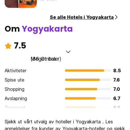
Se alle Hotels i Yogyakarta
Om
Yogyakarta
7.5
Meget bra
(86 Omtaler)
Aktiviteter
8.5
Spise ute
7.6
Shopping
7.0
Avslapning
6.7
Transport
6.6
Sightseeing
8.2
Sjekk ut vårt utvalg av hoteller i Yogyakarta . Les
Kultur
8.5
anmeldelser fra kunder av Yogyakarta-hoteller og sjekk