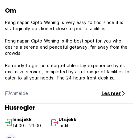
Om
Penginapan Cipto Wening is very easy to find since it is
strategically positioned close to public facilities.
Penginapan Cipto Wening is the best spot for you who
desire a serene and peaceful getaway, far away from the
crowds.
Be ready to get an unforgettable stay experience by its
exclusive service, completed by a full range of facilities to
cater to all your needs. The 24-hours front desk is
available to serve you, from check-in to check-out, or any
assistance you need. Should you desire more, do not
Les mer
Anmelde
hesitate to ask the front desk, we are always ready to
accommodate you.
Husregler
Check-in
Innsjekk
Utsjekk
From 14:00 hours
14:00 - 23:00
inntil
Check-out
Until 12:00 hours