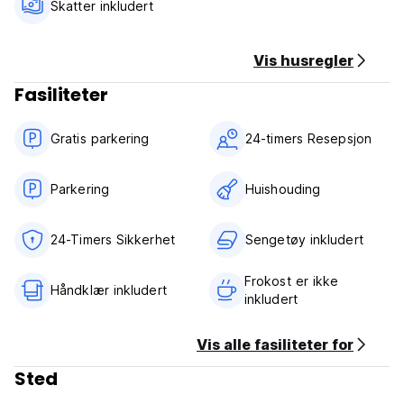
Skatter inkludert
Child policies
Children older than 3 years are welcome.
Children aged 9 years and above are considered adults at
Vis husregler
this property.
Fasiliteter
There is no capacity for extra beds at this property.
Gratis parkering
24-timers Resepsjon
No age restriction for check-in. (Only children 3 and older
are allowed)
Parkering
Huishouding
Pets are not allowed.
24-Timers Sikkerhet
Sengetøy inkludert
Frokost er ikke
Håndklær inkludert
inkludert
Vis alle fasiliteter for
Sted