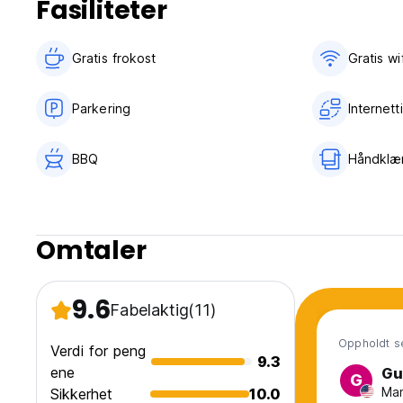
Fasiliteter
Gratis frokost‎
Gratis wif
Parkering
Internett
BBQ
Håndklær
Omtaler
9.6
Fabelaktig
(11)
Oppholdt s
Verdi for peng
9.3
ene
Gu
G
Man
Sikkerhet
10.0