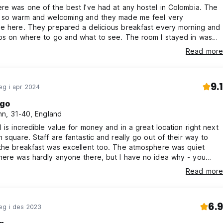
re was one of the best I’ve had at any hostel in Colombia. The
e so warm and welcoming and they made me feel very
le here. They prepared a delicious breakfast every morning and
ips on where to go and what to see. The room I stayed in was
 nice as I had it to myself and it was very clean. The bed was
Read more
e with many pillows as well and plenty of electrical outlets in the
. I really did not want to leave as I loved the hostel and the town!
9.1
eg i apr 2024
go
n, 31-40, England
l is incredible value for money and in a great location right next
n square. Staff are fantastic and really go out of their way to
 the breakfast was excellent too. The atmosphere was quiet
here was hardly anyone there, but I have no idea why - you
et better for anything like the same money!
Read more
6.9
eg i des 2023