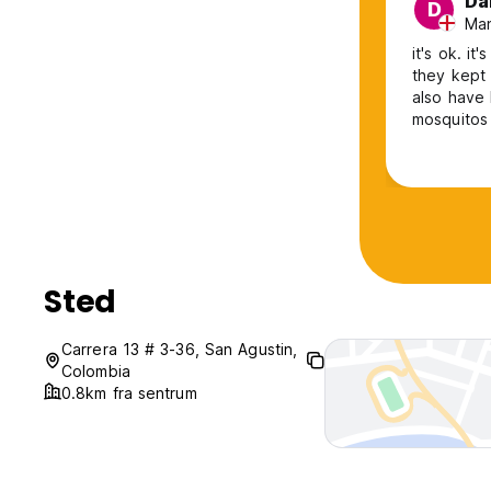
Da
D
Man
it's ok. it
they kept 
also have 
mosquitos 
Sted
Carrera 13 # 3-36, San Agustin,
Colombia
0.8km fra sentrum