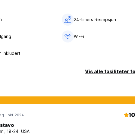
i‎
24-timers Resepsjon
ilgang
Wi-Fi
 inkludert
Vis alle fasiliteter f
10
eg i okt 2024
stavo
n, 18-24, USA