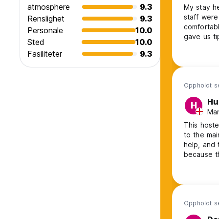
atmosphere
9.3
My stay he
staff wer
Renslighet
9.3
comfortab
Personale
10.0
gave us t
Sted
10.0
also quite
Fasiliteter
9.3
comfortabl
room
Oppholdt s
Hu
H
Man
This hoste
to the mai
help, and
because t
couldn't g
Oppholdt s