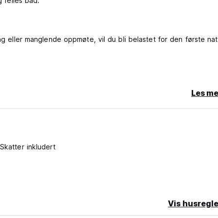
g felles bad.
ing eller manglende oppmøte, vil du bli belastet for den første na
Les me
Skatter inkludert
uage)
Vis husregle