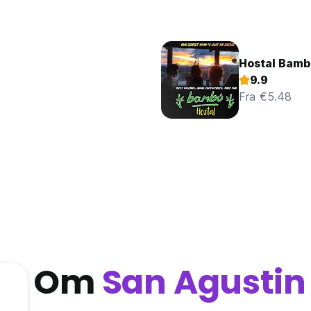
Hostal Bam
9.9
Fra €5.48
Om
San Agustin