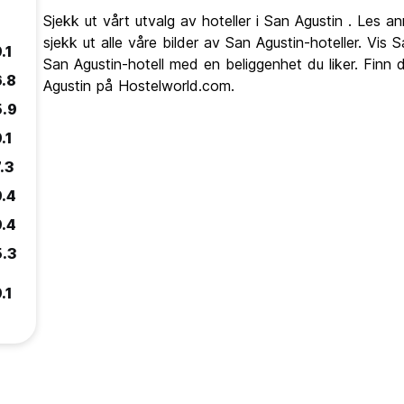
Sjekk ut vårt utvalg av hoteller i San Agustin . Les a
sjekk ut alle våre bilder av San Agustin-hoteller. Vis 
.1
San Agustin-hotell med en beliggenhet du liker. Finn
6.8
Agustin på Hostelworld.com.
5.9
.1
.3
9.4
9.4
5.3
.1