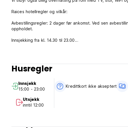
Vi tilbyr også billig overnatting på rom med TV, stol, WIFI o
Raices hotellregler og vilkår:
Avbestillingsregler: 2 dager før ankomst. Ved sen avbestill
oppholdet.
Innsjekking fra kl. 14.30 til 23.00
Sjekk ut før kl. 12.00
Betaling ved ankomst med kontanter
Skatter inkludert
Husregler
Frokost inkludert
Generell:
Innsjekk
24 timers resepsjon.
Kredittkort ikke akseptert
15:00 - 23:00
Ingen portforbud
Ingen spesielle forhold (Auto-translated from original lang
Utsjekk
inntil 12:00