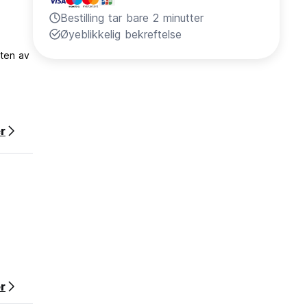
Bestilling tar bare 2 minutter
Øyeblikkelig bekreftelse
tten av
r
r