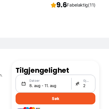
9.6
Fabelaktig
(11)
Tilgjengelighet
n.
Datoer
Gjester
Søk