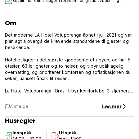
Bestill mer enn 2 dager i forveien for gratis avbestilling.
Om
Det moderne LA Hotel Votuporanga åpnet i juli 2021 og var
planlagt å overgå de krevende standardene til gjester og
besøkende.
Hotellet ligger i det største kjøpesenteret i byen, og har 5
etasjer, 63 leiligheter og to heiser, og tilbyr upåklagelig
overnatting, og prioriterer komforten og sofistikasjonen du
søker, uansett årsak til reisen.
La Hotel Votuporanga i Brasil tilbyr komfortabel 3-stjerners
innkvartering med treningssenter, hage og terrasse. Alle
rommene har klimaanlegg, gratis Wi-Fi og eget bad, med
Les mer
Anmelde
familierom tilgjengelig. Nyt en frokostbuffé hver morgen.
Husregler
La Hotel Votuporanga retningslinjer og betingelser:
Innsjekk
Utsjekk
Avbestillingsregler: 24 timer før ankomst. Ved sen
14:00 - 23:00
inntil 12:00