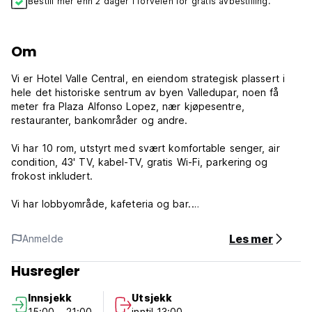
Bestill mer enn 2 dager i forveien for gratis avbestilling.
Om
Vi er Hotel Valle Central, en eiendom strategisk plassert i
hele det historiske sentrum av byen Valledupar, noen få
meter fra Plaza Alfonso Lopez, nær kjøpesentre,
restauranter, bankområder og andre.
Vi har 10 rom, utstyrt med svært komfortable senger, air
condition, 43' TV, kabel-TV, gratis Wi-Fi, parkering og
frokost inkludert.
Vi har lobbyområde, kafeteria og bar.
Hotel Valle sentrale retningslinjer og betingelser:
Les mer
Anmelde
Avbestillingsregler: 1 dager før ankomst. Ved sen
Husregler
avbestilling eller manglende oppmøte, vil du bli belastet for
den første natten av oppholdet.
Innsjekk
Utsjekk
15:00 - 21:00
inntil 13:00