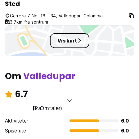
Sted
Carrera 7 No. 16 - 34, Valledupar, Colombia
3.7km fra sentrum
Vis kart
Om
Valledupar
6.7
Bra
(2 Omtaler)
Aktiviteter
6.0
Spise ute
6.0