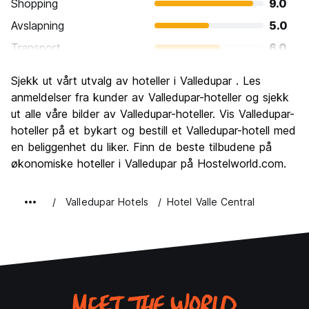
Shopping
9.0
Avslapning
5.0
Transport
6.0
Sightseeing
7.0
Sjekk ut vårt utvalg av hoteller i Valledupar . Les
Kultur
9.0
anmeldelser fra kunder av Valledupar-hoteller og sjekk
Feste
ut alle våre bilder av Valledupar-hoteller. Vis Valledupar-
5.0
hoteller på et bykart og bestill et Valledupar-hotell med
Verdi for pengene
7.0
en beliggenhet du liker. Finn de beste tilbudene på
økonomiske hoteller i Valledupar på Hostelworld.com.
Valledupar Hotels
Hotel Valle Central