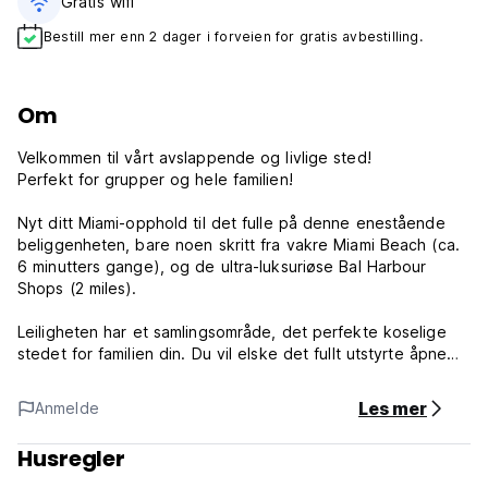
Gratis wifi‎
Bestill mer enn 2 dager i forveien for gratis avbestilling.
Om
Velkommen til vårt avslappende og livlige sted!
Perfekt for grupper og hele familien!
Nyt ditt Miami-opphold til det fulle på denne enestående
beliggenheten, bare noen skritt fra vakre Miami Beach (ca.
6 minutters gange), og de ultra-luksuriøse Bal Harbour
Shops (2 miles).
Leiligheten har et samlingsområde, det perfekte koselige
stedet for familien din. Du vil elske det fullt utstyrte åpne
kjøkkenet vårt, ideelt for gjester å chatte mens maten er
klar!
Les mer
Anmelde
Fullt utstyrt kjøkken
Husregler
Vi har inkludert ekstra apparater for å gjøre oppholdet ditt
enda bedre: stekeovn, mikrobølgeovn, kjøleskap,