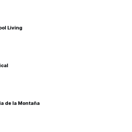
ool Living
cal
ia de la Montaña