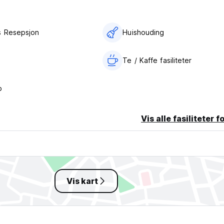
s Resepsjon
Huishouding
Te / Kaffe fasiliteter
p
Vis alle fasiliteter f
Vis kart