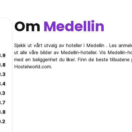
Om
Medellin
Sjekk ut vårt utvalg av hoteller i Medellin . Les anme
ut alle våre bilder av Medellin-hoteller. Vis Medellin-h
8.9
med en beliggenhet du liker. Finn de beste tilbudene
8.8
Hostelworld.com.
8.3
8.4
9.3
8.7
8.8
9.2