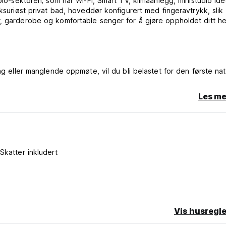
blo-sektoren; som har Wi-Fi, Smart TV, klimaanlegg, ministudio idee
uksuriøst privat bad, hoveddør konfigurert med fingeravtrykk, slik
r, garderobe og komfortable senger for å gjøre oppholdet ditt he
ing eller manglende oppmøte, vil du bli belastet for den første na
Les me
t
Skatter inkludert
Vis husregle
dre (Auto-translated from original language)