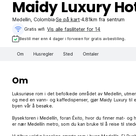
Maidy Luxury Ho
Medellin
,
Colombia
Se på kart
4.81km fra sentrum
Vis alle fasiliteter for 14
Gratis wifi‎
Bestill mer enn 4 dager i forveien for gratis avbestilling.
Om
Husregler
Sted
Omtaler
Om
Luksuriøse rom i det befolkede området av Medellin, utmer
og med en vann- og kaffedispenser, gjør Maidy Luxury til et
byen vår å besøke.
Bysektoren i Medellín, foran Éxito, hvor du finner mat- og
er nær Medellín metro, som du kan bruke til å reise til st