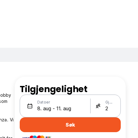
Tilgjengelighet
 lobby
 som
Datoer
Gjester
nza. Vi
Søk