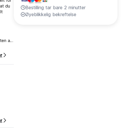
lt for
 at du
Bestilling tar bare 2 minutter
lt
Øyeblikkelig bekreftelse
tten av
r
r