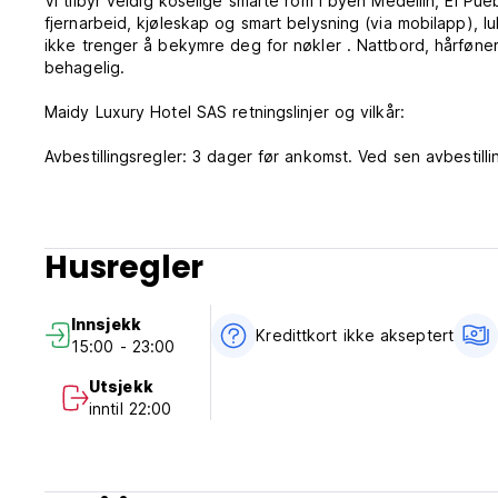
Vi tilbyr veldig koselige smarte rom i byen Medellín, El Pue
fjernarbeid, kjøleskap og smart belysning (via mobilapp), l
ikke trenger å bekymre deg for nøkler . Nattbord, hårføne
behagelig.
Maidy Luxury Hotel SAS retningslinjer og vilkår:
Avbestillingsregler: 3 dager før ankomst. Ved sen avbestill
oppholdet.
Innsjekking fra kl. 15.00 til 23.00
Sjekk ut før kl. 12.00
Husregler
Betaling ved ankomst med kontanter, kreditt- og debetkor
Skatter inkludert
Innsjekk
Frokost er ikke inkludert
Kredittkort ikke akseptert
15:00 - 23:00
Generell:
Utsjekk
24 timers resepsjon.
inntil 22:00
Over 18 år
Ingen kjæledyr
Ingen røyking i fasilitetene
Oppretthold lave støystandarder for å unngå å forstyrre an