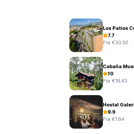
Los Patios C
7.7
Fra €30.50
Cabaña Musi
10
Fra €16.43
Hostal Galer
9.9
Fra €1.64