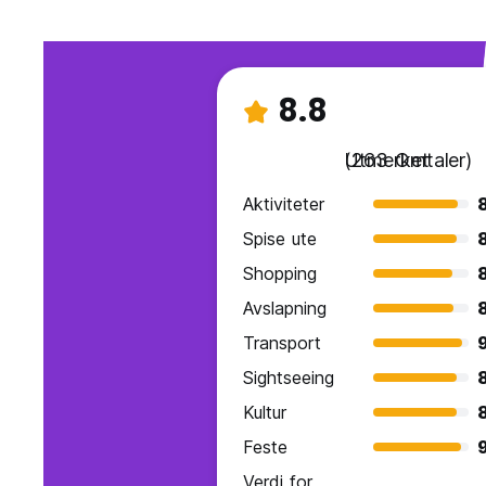
8.8
Utmerket
(263 Omtaler)
Aktiviteter
Spise ute
Shopping
Avslapning
Transport
Sightseeing
Kultur
Feste
Verdi for