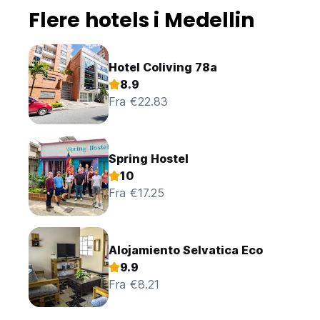
Flere hotels i Medellin
Hotel Coliving 78a
8.9
Fra €22.83
Spring Hostel
10
Fra €17.25
Alojamiento Selvatica Eco
9.9
Fra €8.21