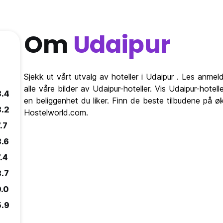
Om
Udaipur
Sjekk ut vårt utvalg av hoteller i Udaipur . Les anmel
alle våre bilder av Udaipur-hoteller. Vis Udaipur-hotel
8.4
en beliggenhet du liker. Finn de beste tilbudene på ø
8.2
Hostelworld.com.
.7
8.6
.4
8.7
9.0
5.9