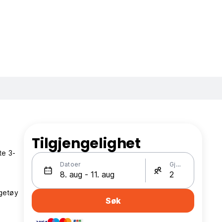
Tilgjengelighet
te 3-
Datoer
Gjester
ngetøy
Søk