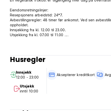
En vegetarisk frokost er tilgjengelig hver dag på overnatti
Eiendomsretningslinjer:
Resepsjonens arbeidstid: 24*7.
Avbestillingsregler: 48 timer før ankomst. Ved sen avbestil
oppholdet.
Innsjekking fra kl. 12.00 til 23.00.
Utsjekking fra kl. 07.00 til 11.00 .
Betaling ved ankomst med kontanter, kredittkort.
Avgifter er ikke inkludert - 12,00 %
Frokost er ikke inkludert.
Ingen portforbud.
Husregler
Ikke røyk.
(Auto-translated from original language)
Innsjekk
Aksepterer kredittkort
Avg
12:00 - 23:00
Utsjekk
inntil 10:00