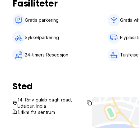
Fasiliteter
Gratis parkering
Gratis wif
Sykkelparkering
Flyplasst
24-timers Resepsjon
Tur/reis
Sted
14, Rmv gulab bagh road,
Udaipur, India
1.4km fra sentrum