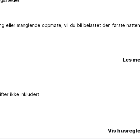
ngsstedet.
ling eller manglende oppmøte, vil du bli belastet den første natte
Les me
ifter ikke inkludert
Vis husregle