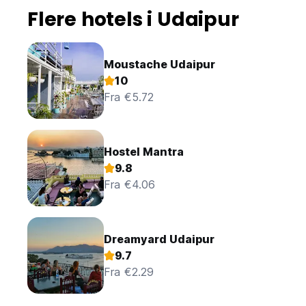
Flere hotels i Udaipur
Moustache Udaipur
10
Fra €5.72
Hostel Mantra
9.8
Fra €4.06
Dreamyard Udaipur
9.7
Fra €2.29