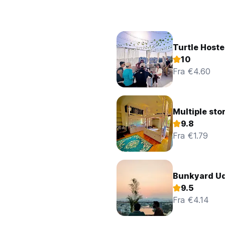
Turtle Hoste
10
Fra €4.60
Multiple sto
9.8
Fra €1.79
Bunkyard Ud
9.5
Fra €4.14