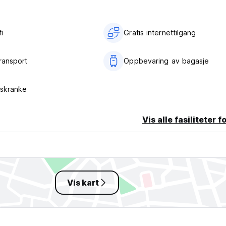
i‎
Gratis internettilgang
ransport
Oppbevaring av bagasje
eskranke
Vis alle fasiliteter f
Vis kart