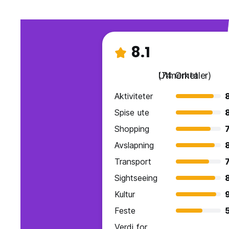
8.1
Utmerket
(74 Omtaler)
Aktiviteter
Spise ute
Shopping
7
Avslapning
Transport
7
Sightseeing
Kultur
Feste
Verdi for