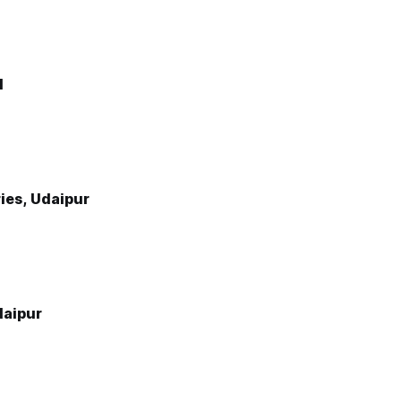
l
ries, Udaipur
aipur