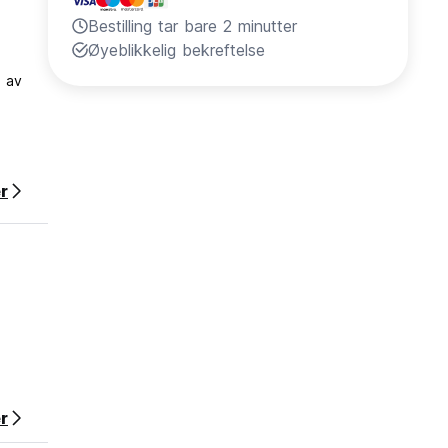
Bestilling tar bare 2 minutter
Øyeblikkelig bekreftelse
n av
r
r