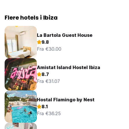
Flere hotels i Ibiza
La Bartola Guest House
9.8
Fra €30.00
Amistat Island Hostel Ibiza
8.7
Fra €31.07
Hostal Flamingo by Nest
8.1
Fra €36.25