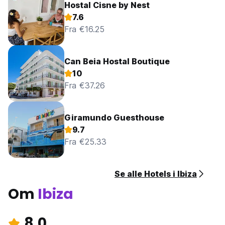
Hostal Cisne by Nest
7.6
Fra €16.25
Can Beia Hostal Boutique
10
Fra €37.26
Giramundo Guesthouse
9.7
Fra €25.33
Se alle Hotels i Ibiza
Om
Ibiza
8.0