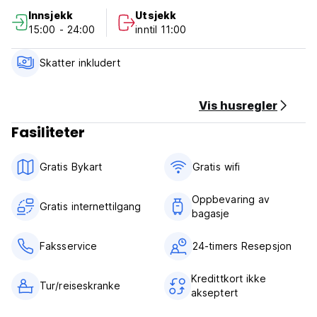
Vennligst merk:
Innsjekk
Utsjekk
Avbestillingsregler: 72 timer
15:00 - 24:00
inntil 11:00
Innsjekkingstid: kl. 15.00
Utsjekkingstid: kl. 23.00
Skatter inkludert
Kredittkort godtas
Frokost er ikke inkludert
Vis husregler
Inkludert skatter
Fasiliteter
Minimum opphold: 2 dager (Auto-translated from original
language)
Gratis Bykart
Gratis wifi‎
Oppbevaring av
Gratis internettilgang
bagasje
Faksservice
24-timers Resepsjon
Kredittkort ikke
Tur/reiseskranke
akseptert