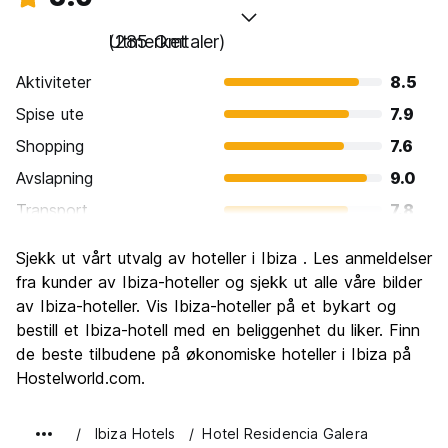
Utmerket
(285 Omtaler)
Aktiviteter
8.5
Spise ute
7.9
Shopping
7.6
Avslapning
9.0
Transport
7.8
Sightseeing
7.9
Sjekk ut vårt utvalg av hoteller i Ibiza . Les anmeldelser
Kultur
7.2
fra kunder av Ibiza-hoteller og sjekk ut alle våre bilder
Feste
av Ibiza-hoteller. Vis Ibiza-hoteller på et bykart og
9.1
bestill et Ibiza-hotell med en beliggenhet du liker. Finn
Verdi for pengene
7.0
de beste tilbudene på økonomiske hoteller i Ibiza på
Hostelworld.com.
Ibiza Hotels
Hotel Residencia Galera