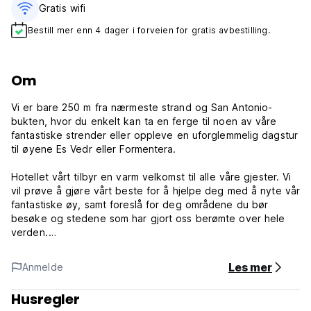
Gratis wifi‎
Bestill mer enn 4 dager i forveien for gratis avbestilling.
Om
Vi er bare 250 m fra nærmeste strand og San Antonio-
bukten, hvor du enkelt kan ta en ferge til noen av våre
fantastiske strender eller oppleve en uforglemmelig dagstur
til øyene Es Vedr eller Formentera.
Hotellet vårt tilbyr en varm velkomst til alle våre gjester. Vi
vil prøve å gjøre vårt beste for å hjelpe deg med å nyte vår
fantastiske øy, samt foreslå for deg områdene du bør
besøke og stedene som har gjort oss berømte over hele
verden.
Hotellet vårt ligger i et av de roligste områdene i San
Les mer
Anmelde
Antonio, kun 200 m fra sentrum og de viktigste
transportfasilitetene.
Husregler