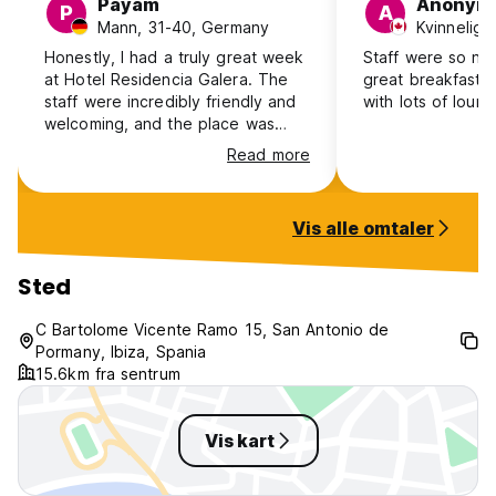
Payam
Anonym
P
A
Mann, 31-40, Germany
Kvinnelig,
Honestly, I had a truly great week
Staff were so nice
at Hotel Residencia Galera. The
great breakfast, 
staff were incredibly friendly and
with lots of loung
welcoming, and the place was
spotlessly clean. The location is
Read more
perfect—just about 150 steps
from San Antonio beach. I’ll
definitely be booking here again.
Vis alle omtaler
Sted
C Bartolome Vicente Ramo 15, San Antonio de
Pormany, Ibiza, Spania
15.6km fra sentrum
Vis kart