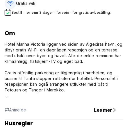
Gratis wifi‎
Bestill mer enn 3 dager i forveien for gratis avbestilling.
Om
Hotel Marina Victoria ligger ved siden av Algeciras havn, og
tilbyr gratis Wi-Fi, en døgnåpen resepsjon og en terrasse
med utsikt over byen og havet. Alle de enkle rommene har
klimaanlegg, flatskjerm-TV og eget bad.
Gratis offentlig parkering er tilgjengelig i nærheten, og
busser til Tarifa stopper rett utenfor hotellet. Personalet i
resepsjonen kan også arrangere utflukter med båt til
Tetouan og Tanger i Marokko.
Vennligst merk:
Innsjekking kl. 12.00
Les mer
Anmelde
Utsjekking kl 12.00
Husregler
Avbestillingsregler 2 dager