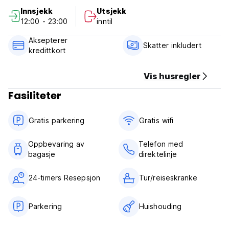
Innsjekk
Utsjekk
Kontanter, Visa, Mastercad aksepteres som betaling ved
12:00 - 23:00
inntil
ankomst
Frokost er ikke inkludert (Auto-translated from original
Aksepterer
language)
Skatter inkludert
kredittkort
Vis husregler
Fasiliteter
Gratis parkering
Gratis wifi‎
Oppbevaring av
Telefon med
bagasje
direktelinje
24-timers Resepsjon
Tur/reiseskranke
Parkering
Huishouding