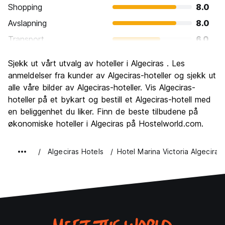
Shopping
8.0
Avslapning
8.0
Transport
6.0
Sightseeing
6.0
Sjekk ut vårt utvalg av hoteller i Algeciras . Les
Kultur
6.0
anmeldelser fra kunder av Algeciras-hoteller og sjekk ut
Feste
alle våre bilder av Algeciras-hoteller. Vis Algeciras-
4.0
hoteller på et bykart og bestill et Algeciras-hotell med
Verdi for pengene
4.0
en beliggenhet du liker. Finn de beste tilbudene på
økonomiske hoteller i Algeciras på Hostelworld.com.
Algeciras Hotels
Hotel Marina Victoria Algeciras