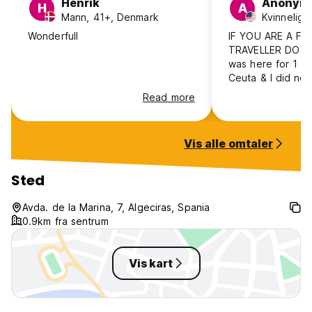
Henrik
Anonym
H
A
Mann, 41+, Denmark
Kvinnelig,
Wonderfull
IF YOU ARE A F
TRAVELLER DO NO
was here for 1 n
Ceuta & I did not 
minute. The only 
Read more
was nice, clean s
and the location 
port. The cheap p
Vis alle omtaler
the anxiety & fear
here. All night t
banging on doors 
Sted
the hallways. I b
sleep in fear tha
Avda. de la Marina, 7, Algeciras, Spania
to barge thru my
0.9km fra sentrum
locks). Would be
or groups.
Vis kart