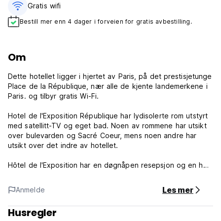
Gratis wifi‎
Bestill mer enn 4 dager i forveien for gratis avbestilling.
Om
Dette hotellet ligger i hjertet av Paris, på det prestisjetunge
Place de la République, nær alle de kjente landemerkene i
Paris. og tilbyr gratis Wi-Fi.
Hotel de l'Exposition République har lydisolerte rom utstyrt
med satellitt-TV og eget bad. Noen av rommene har utsikt
over bulevarden og Sacré Coeur, mens noen andre har
utsikt over det indre av hotellet.
Hôtel de l'Exposition har en døgnåpen resepsjon og en heis
som kan ta gjester til rommene.
Les mer
Anmelde
Exposition République Hotel sentral beliggenhet gir enkel
tilgang til alle byene ettertraktede turistmål, til fots, som
Husregler
Opéra Bastille, det berømte Marais-distriktet eller Canal St