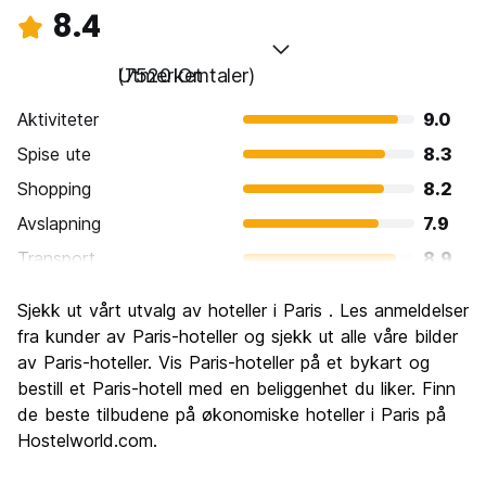
8.4
Utmerket
(7520 Omtaler)
Aktiviteter
9.0
Spise ute
8.3
Shopping
8.2
Avslapning
7.9
Transport
8.9
Sightseeing
9.5
Sjekk ut vårt utvalg av hoteller i Paris . Les anmeldelser
Kultur
9.4
fra kunder av Paris-hoteller og sjekk ut alle våre bilder
Feste
av Paris-hoteller. Vis Paris-hoteller på et bykart og
7.9
bestill et Paris-hotell med en beliggenhet du liker. Finn
Verdi for pengene
6.7
de beste tilbudene på økonomiske hoteller i Paris på
Hostelworld.com.