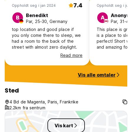
7.4
Oppholdt seg i jan 2024
Oppholdt seg i jun
Benedikt
Anonym
B
A
Par, 25-30, Germany
Par, 31-4
top location and good place if
This place is grea
you only come there to sleep, we
is a place to slee
had a room to the back of the
perfect! Short wal
street with almost zero daylight.
and amazing foo
double bed room
Read more
small but served 
was there was a f
room. Bed was c
Vis alle omtaler
clean. No atmosph
find it very expe
got but, it’s Paris!
Sted
4 Bd de Magenta, Paris, Frankrike
2.2km fra sentrum
Vis kart