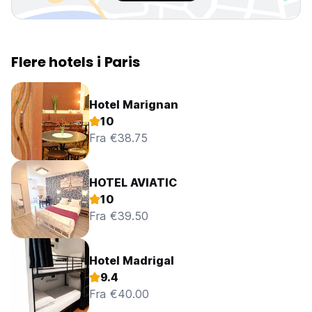
Flere hotels i Paris
Hotel Marignan
10
Fra €38.75
HOTEL AVIATIC
10
Fra €39.50
Hotel Madrigal
9.4
Fra €40.00