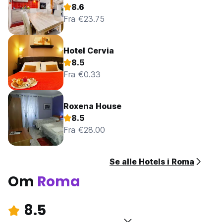
8.6
Fra €23.75
Hotel Cervia
8.5
Fra €0.33
Roxena House
8.5
Fra €28.00
Se alle Hotels i Roma
Om
Roma
8.5