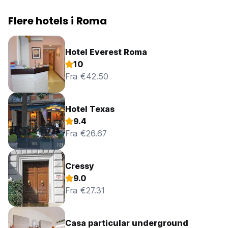
Flere hotels i Roma
Hotel Everest Roma
10
Fra €42.50
Hotel Texas
9.4
Fra €26.67
Cressy
9.0
Fra €27.31
Casa particular underground