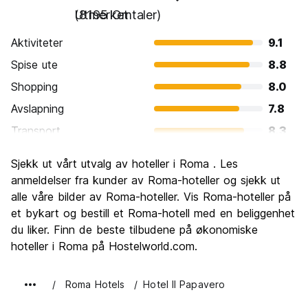
Utmerket
(8195 Omtaler)
Aktiviteter
9.1
Spise ute
8.8
Shopping
8.0
Avslapning
7.8
Transport
8.3
Sightseeing
9.6
Sjekk ut vårt utvalg av hoteller i Roma . Les
Kultur
9.6
anmeldelser fra kunder av Roma-hoteller og sjekk ut
Feste
alle våre bilder av Roma-hoteller. Vis Roma-hoteller på
7.7
et bykart og bestill et Roma-hotell med en beliggenhet
Verdi for pengene
7.7
du liker. Finn de beste tilbudene på økonomiske
hoteller i Roma på Hostelworld.com.
Roma Hotels
Hotel Il Papavero