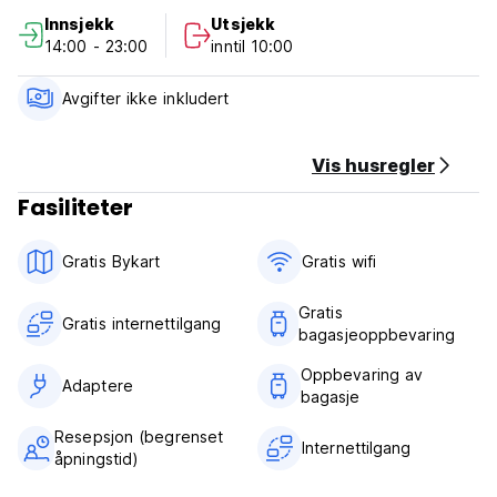
Beløpet inkluderer ikke byskatten til Roma (€4,00 per
Innsjekk
Utsjekk
person, per natt).
14:00 - 23:00
inntil 10:00
Avbestillingsregler:
Avbestilling er mulig innen 72 timer fra ankomstdagen uten
Avgifter ikke inkludert
gebyr.
Ved manglende oppmøte og/eller ingen avbestilling vil
prisen for den første natten belastes
Vis husregler
Fasiliteter
Vi gir ikke ytterligere papirer for visumsøknader. (Auto-
translated from original language)
Gratis Bykart
Gratis wifi‎
Gratis
Gratis internettilgang
bagasjeoppbevaring
Oppbevaring av
Adaptere
bagasje
Resepsjon (begrenset
Internettilgang
åpningstid)