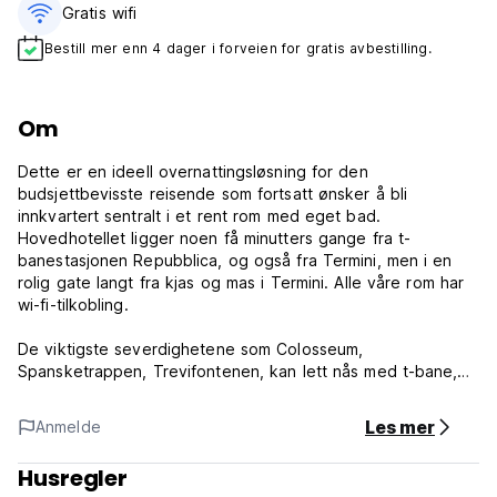
Gratis wifi‎
Bestill mer enn 4 dager i forveien for gratis avbestilling.
Om
Dette er en ideell overnattingsløsning for den
budsjettbevisste reisende som fortsatt ønsker å bli
innkvartert sentralt i et rent rom med eget bad.
Hovedhotellet ligger noen få minutters gange fra t-
banestasjonen Repubblica, og også fra Termini, men i en
rolig gate langt fra kjas og mas i Termini. Alle våre rom har
wi-fi-tilkobling.
De viktigste severdighetene som Colosseum,
Spansketrappen, Trevifontenen, kan lett nås med t-bane,
buss eller til fots.
Les mer
Anmelde
Kredittkortet er kun for å garantere reservasjonen:
Betalingen vil bli gjort ved ankomst.
Husregler