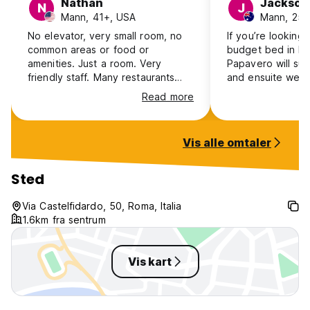
Nathan
Jackson
N
J
Mann, 41+, USA
Mann, 25-3
No elevator, very small room, no
If you’re looking
common areas or food or
budget bed in Ro
amenities. Just a room. Very
Papavero will suf
friendly staff. Many restaurants
and ensuite were
nearby. Main train terminal is a 5-
and the beds we
Read more
10 minute walk.
enough. We only 
night and it serv
The staff were fr
Vis alle omtaler
available. Howeve
worked at all so 
for more than one
Sted
would be an issu
recommend for bu
Via Castelfidardo, 50, Roma, Italia
if it’s one of you
1.6km fra sentrum
options. Not a ho
scene.
Vis kart