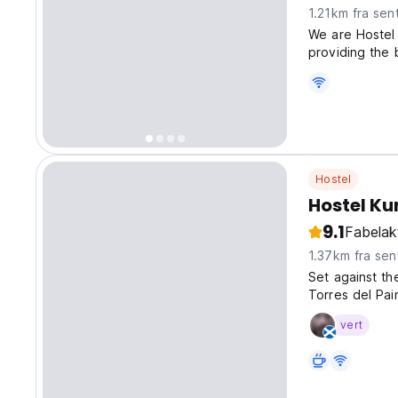
1.21km fra sen
We are Hostel
providing the 
map, Tea and c
Patagonia, Tou
Hostel
Hostel Ku
9.1
Fabelak
1.37km fra sen
Set against th
Torres del Pai
community for 
vert
explorers, and 