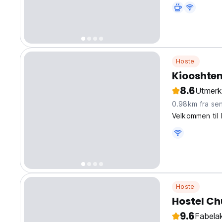
Hostel
Kiooshte
8.6
Utmerk
0.98km fra se
Velkommen til
Hostel
Hostel C
9.6
Fabelak