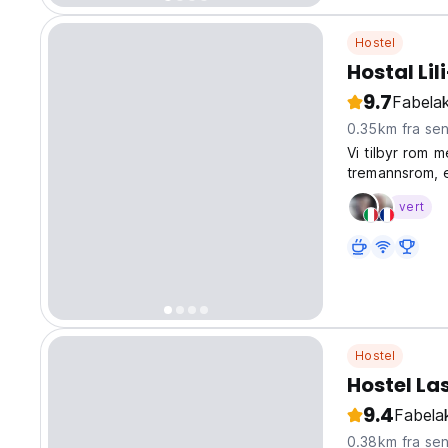
Hostel
Hostal Li
9.7
Fabelak
0.35km fra se
Vi tilbyr rom 
tremannsrom, 
vert
Hostel
Hostel La
9.4
Fabelak
0.38km fra se