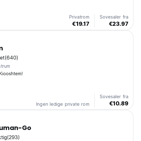
Privatrom
Sovesaler fra
€19.17
€23.97
m
et
(640)
ntrum
 Kiooshtem!
Sovesaler fra
€10.89
Ingen ledige private rom
human-Go
tig
(293)