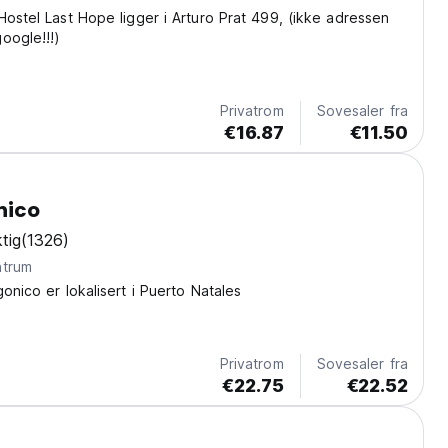
Hostel Last Hope ligger i Arturo Prat 499, (ikke adressen
oogle!!!)
Privatrom
Sovesaler fra
€16.87
€11.50
nico
tig
(1326)
ntrum
onico er lokalisert i Puerto Natales
Privatrom
Sovesaler fra
€22.75
€22.52