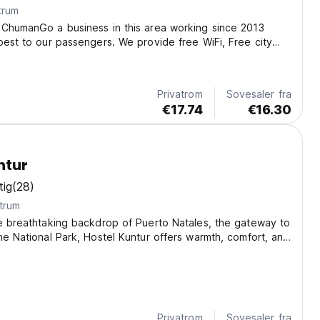
trum
 ChumanGo a business in this area working since 2013
best to our passengers. We provide free WiFi, Free city
offee in the living room, Information about activities in
rs, Excursions, Rental of camping...
Privatrom
Sovesaler fra
€17.74
€16.30
ntur
tig
(28)
trum
e breathtaking backdrop of Puerto Natales, the gateway to
ne National Park, Hostel Kuntur offers warmth, comfort, and
adventurers from around the world. Perfect for hikers,
families, our hostel combines...
Privatrom
Sovesaler fra