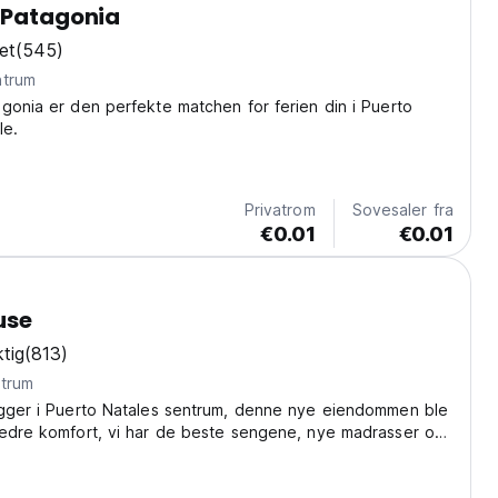
 Patagonia
et
(545)
ntrum
gonia er den perfekte matchen for ferien din i Puerto
le.
Privatrom
Sovesaler fra
€0.01
€0.01
use
tig
(813)
ntrum
igger i Puerto Natales sentrum, denne nye eiendommen ble
bedre komfort, vi har de beste sengene, nye madrasser og
myk