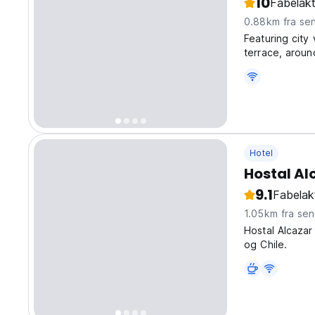
10
Fabelakt
0.88km fra se
Featuring cit
terrace, aroun
1.3 km from Mu
aparthotel feat
Hotel
Hostal Al
9.1
Fabelak
1.05km fra se
Hostal Alcazar
og Chile.