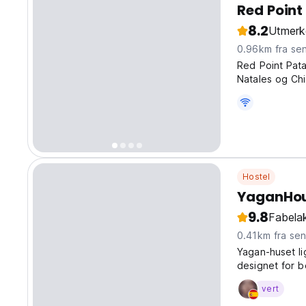
Red Point
8.2
Utmerk
0.96km fra se
Red Point Pata
Natales og Chi
Hostel
YaganHo
9.8
Fabelak
0.41km fra se
Yagan-huset l
designet for 
behagelig og 
vert