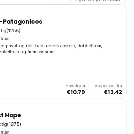
li-Patagonicos
tig
(1258)
ntrum
med privat og delt bad, ekteskapsrom, dobbeltrom,
enkeltrom og firemannsrom,
Privatrom
Sovesaler fra
€10.79
€13.42
st Hope
tig
(1975)
ntrum