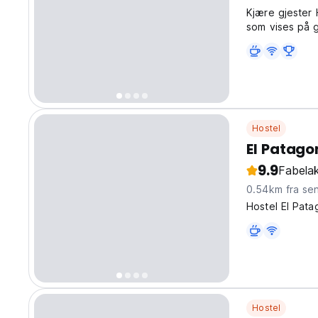
Kjære gjester 
som vises på g
Hostel
El Patago
9.9
Fabelak
0.54km fra se
Hostel El Patag
Hostel