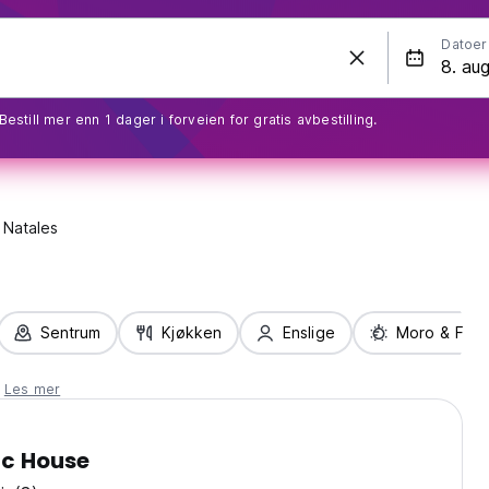
Datoer
Bestill mer enn 1 dager i forveien for gratis avbestilling.
 Natales
Sentrum
Kjøkken
Enslige
Moro & Fest
.
Les mer
ic House