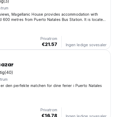
ig
(3)
ntrum
y views, Magellanic House provides accommodation with
d 600 metres from Puerto Natales Bus Station. It is located
nicipal Museum of History and offers full-day security. The
ures family rooms. The units...
Privatrom
€21.57
Ingen ledige sovesaler
cazar
tig
(40)
ntrum
 er den perfekte matchen for dine ferier i Puerto Natales
Privatrom
€16.78
Ingen ledige sovesaler