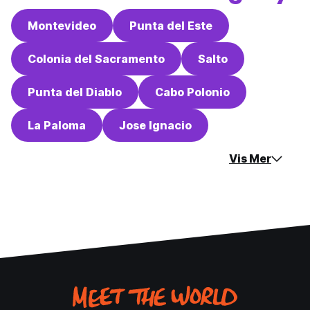
Montevideo
Punta del Este
Colonia del Sacramento
Salto
Punta del Diablo
Cabo Polonio
La Paloma
Jose Ignacio
Vis Mer