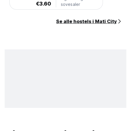
€3.60
sovesaler
Se alle hostels i Mati City