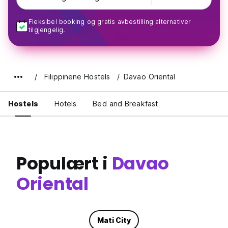
Fleksibel booking og gratis avbestilling alternativer
tilgjengelig.
Filippinene Hostels
Davao Oriental
Hostels
Hotels
Bed and Breakfast
Populært i
Davao
Oriental
Mati City