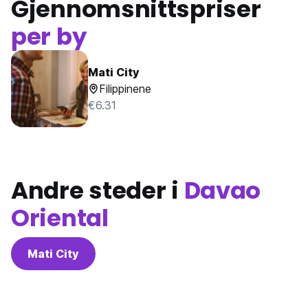
Gjennomsnittspriser
per by
Mati City
Filippinene
€6.31
Andre steder i
Davao
Oriental
Mati City