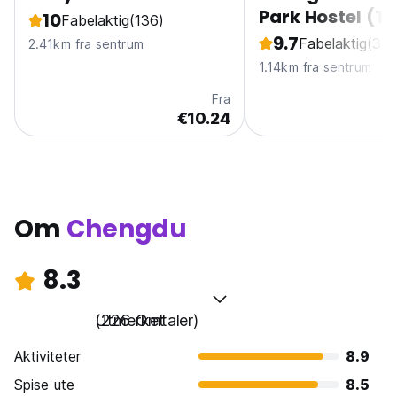
Park Hostel (T
10
Fabelaktig
(136)
Li)
9.7
Fabelaktig
(33)
2.41km fra sentrum
1.14km fra sentrum
Fra
€10.24
Om
Chengdu
8.3
Utmerket
(226 Omtaler)
Aktiviteter
8.9
Spise ute
8.5