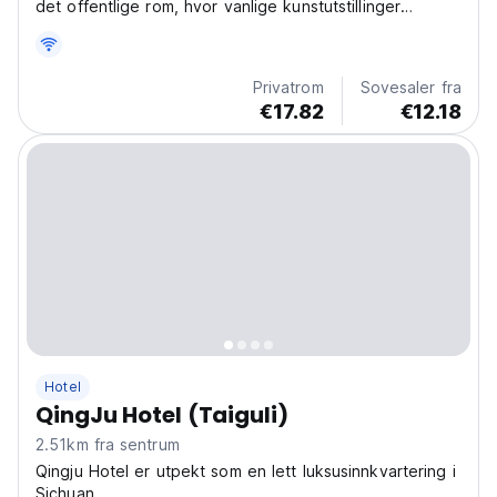
det offentlige rom, hvor vanlige kunstutstillinger
presenteres i lang tid, og spesialutstillinger er planlagt
av samarbeidende kunstnere/institusjoner.
Privatrom
Sovesaler fra
€17.82
€12.18
Hotel
QingJu Hotel (Taiguli)
2.51km fra sentrum
Qingju Hotel er utpekt som en lett luksusinnkvartering i
Sichuan.