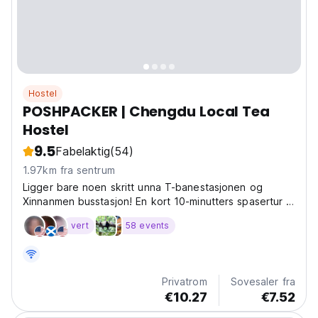
Hostel
POSHPACKER | Chengdu Local Tea
Hostel
9.5
Fabelaktig
(54)
1.97km fra sentrum
Ligger bare noen skritt unna T-banestasjonen og
Xinnanmen busstasjon! En kort 10-minutters spasertur til
Chunxi Road! Oppdag det nyeste oppskalere
vert
58 events
poshpacker-herberget i hjertet av sentrum!
Privatrom
Sovesaler fra
€10.27
€7.52