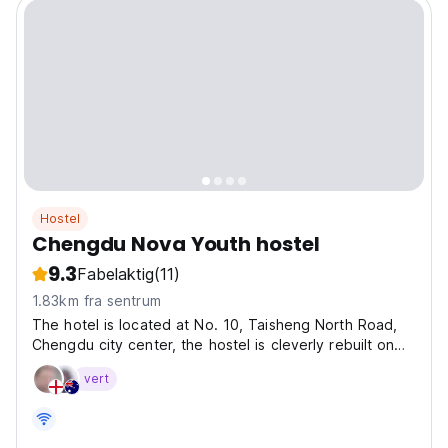
Hostel
Chengdu Nova Youth hostel
9.3
Fabelaktig
(11)
1.83km fra sentrum
The hotel is located at No. 10, Taisheng North Road,
Chengdu city center, the hostel is cleverly rebuilt on
the original site of the air-raid shelter left during the
vert
Anti-Japanese War, and is one of the international
youth hostels with historical and cultural...