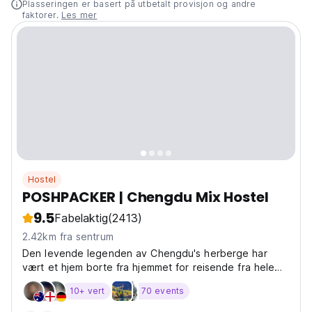
Plasseringen er basert på utbetalt provisjon og andre
faktorer.
Les mer
Hostel
POSHPACKER | Chengdu Mix Hostel
9.5
Fabelaktig
(2413)
2.42km fra sentrum
Den levende legenden av Chengdu's herberge har
vært et hjem borte fra hjemmet for reisende fra hele
verden i 20 år! Sjekk det ut!
10+ vert
70 events