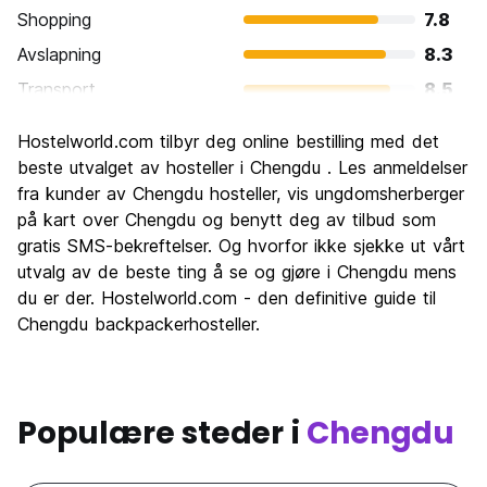
Shopping
7.8
Avslapning
8.3
Transport
8.5
Sightseeing
8.5
Hostelworld.com tilbyr deg online bestilling med det
Kultur
8.2
beste utvalget av hosteller i Chengdu . Les anmeldelser
Feste
fra kunder av Chengdu hosteller, vis ungdomsherberger
7.3
på kart over Chengdu og benytt deg av tilbud som
Verdi for pengene
8.6
gratis SMS-bekreftelser. Og hvorfor ikke sjekke ut vårt
utvalg av de beste ting å se og gjøre i Chengdu mens
du er der. Hostelworld.com - den definitive guide til
Chengdu backpackerhosteller.
Populære steder i
Chengdu