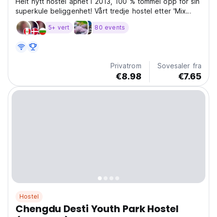
Helt nytt hostel åpnet i 2013, 100 % tommel opp for sin
superkule beliggenhet! Vårt tredje hostel etter 'Mix
Hostel' og 'Lazybones Hostel'! Sjekk det ut!
5+ vert
80 events
Privatrom
Sovesaler fra
€8.98
€7.65
Hostel
Chengdu Desti Youth Park Hostel