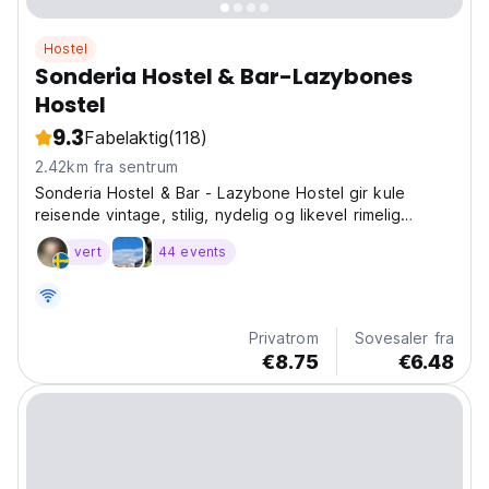
Hostel
Sonderia Hostel & Bar-Lazybones
Hostel
9.3
Fabelaktig
(118)
2.42km fra sentrum
Sonderia Hostel & Bar - Lazybone Hostel gir kule
reisende vintage, stilig, nydelig og likevel rimelig
overnattingsopplevelse av høy kvalitet!
vert
44 events
Privatrom
Sovesaler fra
€8.75
€6.48