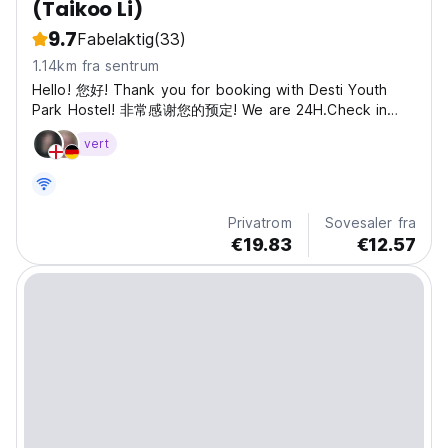
(Taikoo Li)
9.7
Fabelaktig
(33)
1.14km fra sentrum
Hello! 您好! Thank you for booking with Desti Youth
Park Hostel! ⾮常感谢您的预定! We are 24H.Check in
time is after 14:00 (CST). If you arrive before 14:00
vert
you can Check in if the room is AVAILABLE or you can
leave your luggage in our luggage room for free. 我们
是24小时营业。⼊住时间是的14:00，如果您在14:00之前到
店，且我们有空房的情况下，可以给您先办理⼊住或者您可以
Privatrom
Sovesaler fra
免费的先把⾏李存放在我们的⾏李房。...
€19.83
€12.57