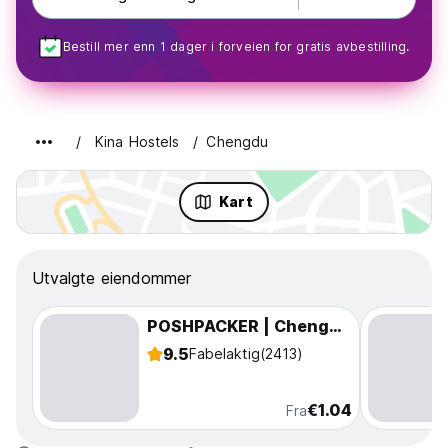
Bestill mer enn 1 dager i forveien for gratis avbestilling.
Kina Hostels
Chengdu
Kart
Utvalgte eiendommer
POSHPACKER | Chengdu Mix Hostel
9.5
Fabelaktig
(2413)
€1.04
Fra