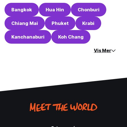
Bangkok
Hua Hin
Chonburi
Chiang Mai
Phuket
Krabi
Kanchanaburi
Koh Chang
Vis Mer