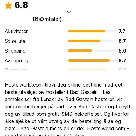
6.8
Bra
(6 Omtaler)
Aktiviteter
7.7
Spise ute
6.7
Shopping
5.0
Avslapning
8.7
Transport
8.0
Sightseeing
6.7
Hostelworld.com tilbyr deg online bestilling med det
Kultur
7.0
beste utvalget av hosteller i Bad Gastein . Les
Feste
anmeldelser fra kunder av Bad Gastein hosteller, vis
5.7
ungdomsherberger på kart over Bad Gastein og benytt
Verdi for pengene
6.0
deg av tilbud som gratis SMS-bekreftelser. Og hvorfor
ikke sjekke ut vårt utvalg av de beste ting å se og
gjøre i Bad Gastein mens du er der. Hostelworld.com -
den definitive guide til Bad Gastein