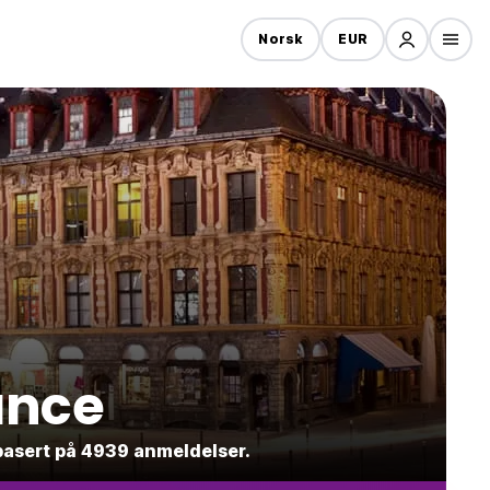
Norsk
EUR
ance
 basert på 4939 anmeldelser.