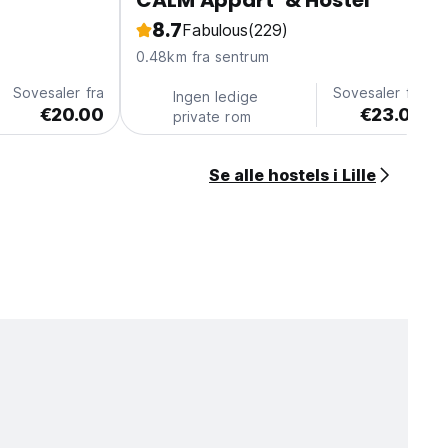
CÀLM Appart’ & Hostel
8.7
Fabulous
(229)
0.48km fra sentrum
Sovesaler fra
Sovesaler fra
Ingen ledige
€20.00
€23.00
private rom
Se alle hostels i Lille