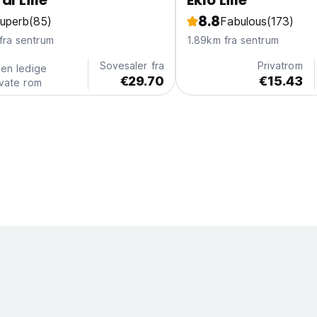
al Lille
Eklo Lille
8.8
uperb
(85)
Fabulous
(173)
fra sentrum
1.89km fra sentrum
Sovesaler fra
Privatrom
gen ledige
€29.70
€15.43
ivate rom