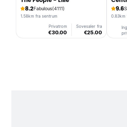
The People - Lille
Centr
8.2
9.6
Fabulous
(4111)
S
1.58km fra sentrum
0.83km 
Privatrom
Sovesaler fra
In
€30.00
€25.00
pr