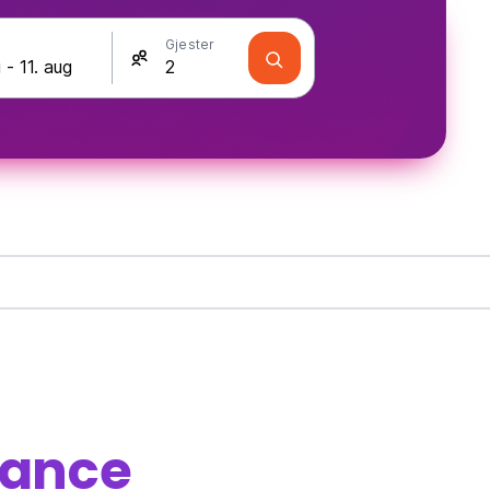
Gjester
rance