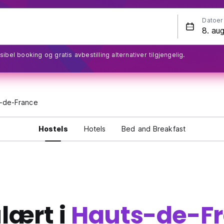
Datoer
sibel booking og gratis avbestilling alternativer tilgjengelig.
-de-France
Hostels
Hotels
Bed and Breakfast
lært i
Hauts-de-F