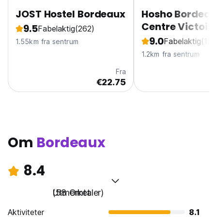
JOST Hostel Bordeaux
Hosho Bordeau
Centre Victoir
9.5
Fabelaktig
(262)
9.0
Fabelaktig
(151
1.55km fra sentrum
1.2km fra sentrum
Fra
€22.75
Om
Bordeaux
8.4
Utmerket
(58 Omtaler)
Aktiviteter
8.1