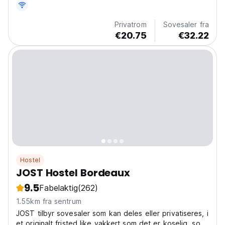
Privatrom
Sovesaler fra
€20.75
€32.22
Hostel
JOST Hostel Bordeaux
9.5
Fabelaktig
(262)
1.55km fra sentrum
JOST tilbyr sovesaler som kan deles eller privatiseres, i
et originalt fristed like vakkert som det er koselig, som