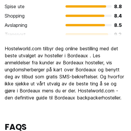
Spise ute
8.8
Shopping
8.4
Avslapning
8.5
Transport
9.2
Sightseeing
8.4
Hostelworld.com tilbyr deg online bestilling med det
Kultur
8.8
beste utvalget av hosteller i Bordeaux . Les
Feste
anmeldelser fra kunder av Bordeaux hosteller, vis
7.7
ungdomsherberger på kart over Bordeaux og benytt
Verdi for pengene
7.9
deg av tilbud som gratis SMS-bekreftelser. Og hvorfor
ikke sjekke ut vårt utvalg av de beste ting å se og
gjøre i Bordeaux mens du er der. Hostelworld.com -
den definitive guide til Bordeaux backpackerhosteller.
FAQS