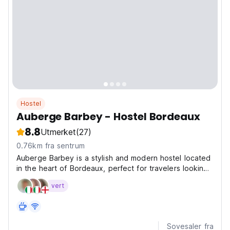
Hostel
Auberge Barbey - Hostel Bordeaux
8.8
Utmerket
(27)
0.76km fra sentrum
Auberge Barbey is a stylish and modern hostel located
in the heart of Bordeaux, perfect for travelers looking
to explore the city on a budget without compromising
vert
on comfort. The hostel offers a range of
accommodations, from private ensuite rooms to
shared...
Sovesaler fra