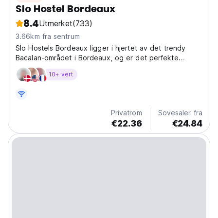
Slo Hostel Bordeaux
8.4
Utmerket
(733)
3.66km fra sentrum
Slo Hostels Bordeaux ligger i hjertet av det trendy
Bacalan-området i Bordeaux, og er det perfekte
utgangspunktet for å oppdage denne vakre byen og
10+ vert
omegnene. Med en autentisk, lokal og personlig
opplevelse er stedet vårt ideelt for backpackere,
familier,...
Privatrom
Sovesaler fra
€22.36
€24.84