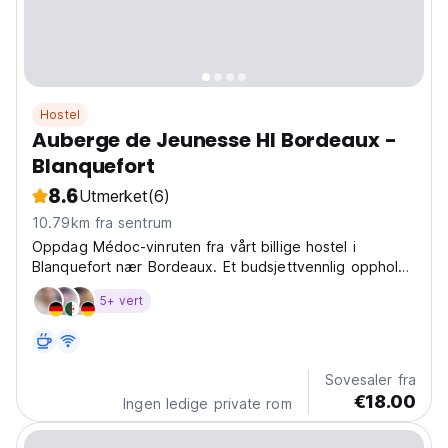
Hostel
Auberge de Jeunesse HI Bordeaux -
Blanquefort
8.6
Utmerket
(6)
10.79km fra sentrum
Oppdag Médoc-vinruten fra vårt billige hostel i
Blanquefort nær Bordeaux. Et budsjettvennlig opphold
for å utforske vingårder og slott i Nouvelle-Aquitaine.
5+ vert
(Auto-translated from original language)
Sovesaler fra
€18.00
Ingen ledige private rom