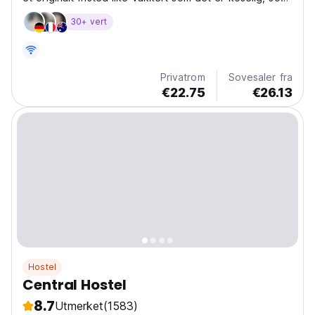
kombinerer design og den nyeste teknologien.
30+ vert
Privatrom
Sovesaler fra
€22.75
€26.13
Hostel
Central Hostel
8.7
Utmerket
(1583)