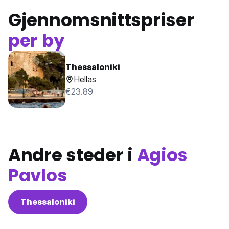
Gjennomsnittspriser
per by
Thessaloniki
Hellas
€23.89
Andre steder i
Agios
Pavlos
Thessaloniki