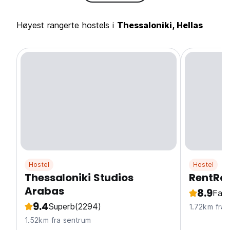
Høyest rangerte hostels i
Thessaloniki, Hellas
Hostel
Hostel
Thessaloniki Studios
RentRoo
Arabas
8.9
Fabu
9.4
Superb
(2294)
1.72km fra 
1.52km fra sentrum