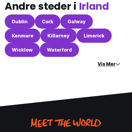
Andre steder i
Irland
Dublin
Cork
Galway
Kenmare
Killarney
Limerick
Wicklow
Waterford
Vis Mer