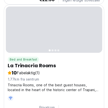
Ingen ledige sovesaler
Bed and Breakfast
La Trinacria Rooms
10
Fabelaktig
(1)
1.77km fra sentrum
Trinacria Rooms, one of the best guest houses,
located in the heart of the historic center of Trapani,
has been hosting people from all over the world since
2012! We offer comfortable rooms with private
bathroom and essential amenities to make our guests...
Privatrom