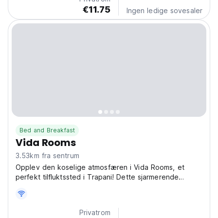
€11.75
Ingen ledige sovesaler
Bed and Breakfast
Vida Rooms
3.53km fra sentrum
Opplev den koselige atmosfæren i Vida Rooms, et
perfekt tilfluktssted i Trapani! Dette sjarmerende
gjestehuset er ideelt for å utforske lokal kultur og
historie. (Auto-translated from original language)
Privatrom