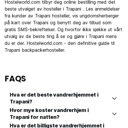
Hostelworld.com tilbyr deg online bestilling med det
Kultur
7.8
beste utvalget av hosteller i Trapani . Les anmeldelser
Feste
fra kunder av Trapani hosteller, vis ungdomsherberger
6.7
på kart over Trapani og benytt deg av tilbud som
Verdi for pengene
7.7
gratis SMS-bekreftelser. Og hvorfor ikke sjekke ut vårt
utvalg av de beste ting å se og gjøre i Trapani mens
du er der. Hostelworld.com - den definitive guide til
Trapani backpackerhosteller.
FAQS
Hva er det beste vandrerhjemmet i
Trapani?
Hvor mye koster vandrerhjem i
Trapani for natten?
Hva er det billigste vandrerhjemmet i