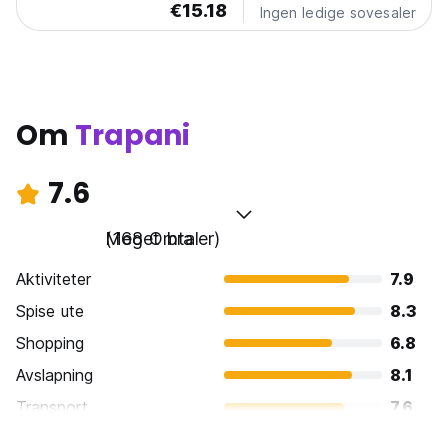
€15.18
Ingen ledige sovesaler
Om
Trapani
7.6
Meget bra
(168 Omtaler)
Aktiviteter
7.9
Spise ute
8.3
Shopping
6.8
Avslapning
8.1
Transport
7.6
Sightseeing
7.8