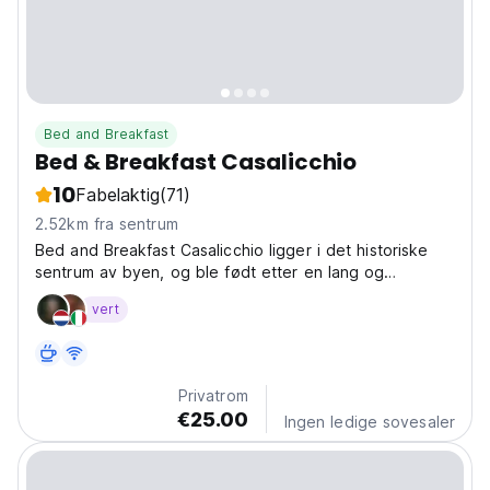
Bed and Breakfast
Bed & Breakfast Casalicchio
10
Fabelaktig
(71)
2.52km fra sentrum
Bed and Breakfast Casalicchio ligger i det historiske
sentrum av byen, og ble født etter en lang og
omhyggelig restaurering av en gammel Trapani-bolig av
vert
det syttende århundre. The Bed and Breakfast
Casalicchio ønsker å være en salme til den gamle
sicilianske...
Privatrom
€25.00
Ingen ledige sovesaler