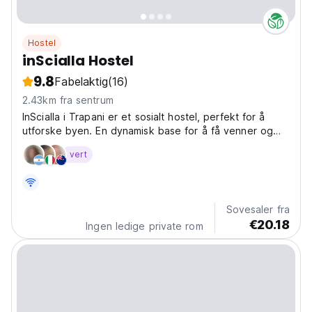
Hostel
inScialla Hostel
9.8
Fabelaktig
(16)
2.43km fra sentrum
InScialla i Trapani er et sosialt hostel, perfekt for å
utforske byen. En dynamisk base for å få venner og
oppdage Sicilias skjønnhet. Flott sosialt hostel for
vert
alenereiser. (Auto-translated from original language)
Sovesaler fra
€20.18
Ingen ledige private rom