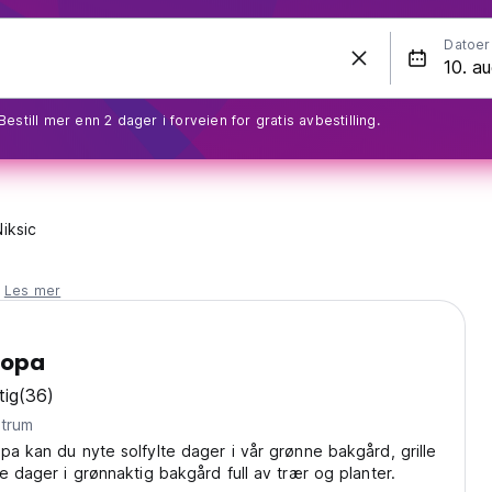
Datoer
Bestill mer enn 2 dager i forveien for gratis avbestilling.
Niksic
.
Les mer
ropa
tig
(36)
ntrum
pa kan du nyte solfylte dager i vår grønne bakgård, grille
te dager i grønnaktig bakgård full av trær og planter.