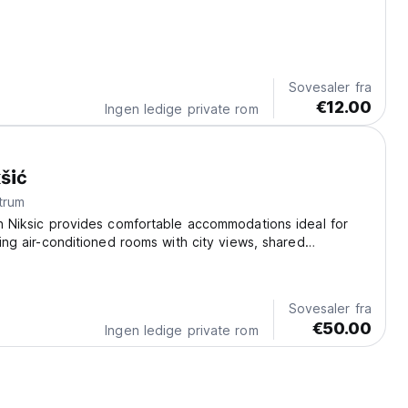
Sovesaler fra
€12.00
Ingen ledige private rom
šić
trum
in Niksic provides comfortable accommodations ideal for
ring air-conditioned rooms with city views, shared
d thoughtful amenities such as a work desk, wardrobe, and
enjoy essential facilities designed...
Sovesaler fra
€50.00
Ingen ledige private rom