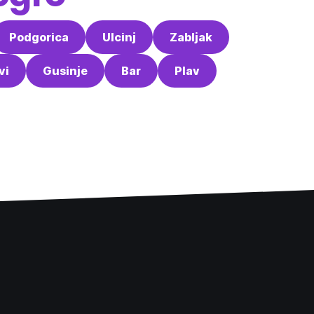
Podgorica
Ulcinj
Zabljak
vi
Gusinje
Bar
Plav