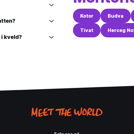
Kotor
Budva
atten?
Tivat
Herceg No
 i kveld?