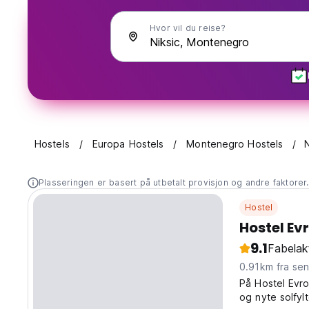
Hvor vil du reise?
Hostels
Europa Hostels
Montenegro Hostels
Plasseringen er basert på utbetalt provisjon og andre faktorer
Hostel
Hostel Ev
9.1
Fabelak
0.91km fra se
På Hostel Evro
og nyte solfyl