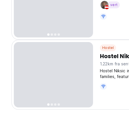
vert
Hostel
Hostel Nik
1.22km fra sen
Hostel Niksic 
families, featu
bathrooms, an
TV. Guests can 