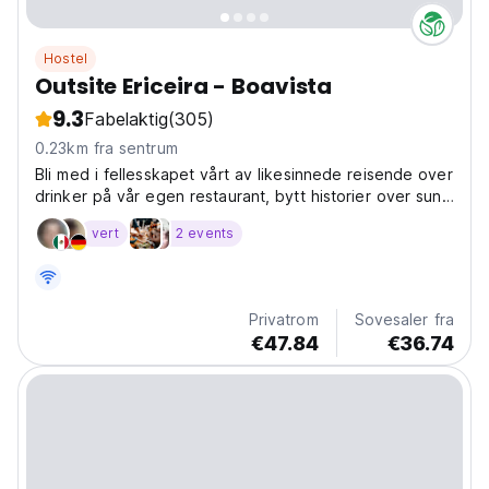
Hostel
Outsite Ericeira - Boavista
9.3
Fabelaktig
(305)
0.23km fra sentrum
Bli med i fellesskapet vårt av likesinnede reisende over
drinker på vår egen restaurant, bytt historier over sunn
mat og få nye venner på en av de mange
vert
2 events
arrangementene i kalenderen vår.
Privatrom
Sovesaler fra
€47.84
€36.74