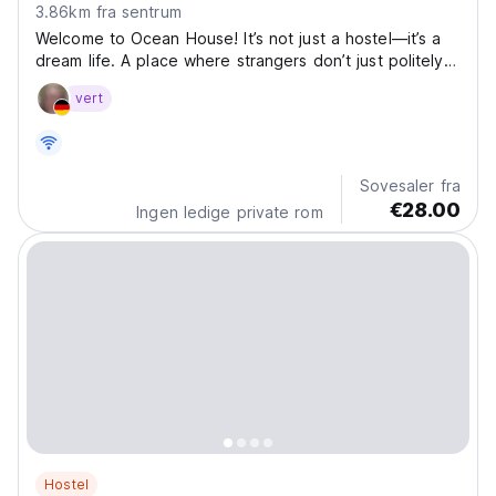
3.86km fra sentrum
Welcome to Ocean House! It’s not just a hostel—it’s a
dream life. A place where strangers don’t just politely
nod at each other over breakfast, but actually ask
vert
‘’hey who are you and how is your day’’. Where you
show up alone and leave with new best friends....
Sovesaler fra
€28.00
Ingen ledige private rom
Hostel