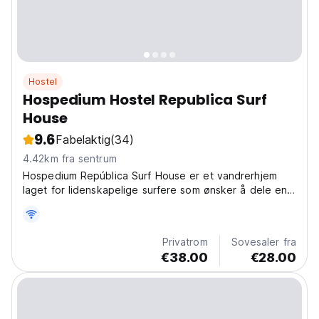
Hostel
Hospedium Hostel Republica Surf
House
9.6
Fabelaktig
(34)
4.42km fra sentrum
Hospedium República Surf House er et vandrerhjem
laget for lidenskapelige surfere som ønsker å dele en
drøm, et sted å dele kunnskap, erfaringer, historier og
gode vibber midt i Ericeira World Surfing Reserve.
Privatrom
Sovesaler fra
€38.00
€28.00