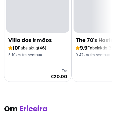
Villa dos Irmãos
The 70's Hostel
10
9.9
Fabelaktig
(46)
Fabelaktig
(360
5.19km fra sentrum
0.47km fra sentrum
Fra
€20.00
Om
Ericeira