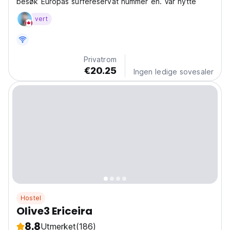
besøk Europas surfereservat nummer én. Vår hytte
vert
Privatrom
€20.25
Ingen ledige sovesaler
Hostel
Olive3 Ericeira
8.8
Utmerket
(186)