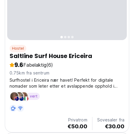
Hostel
Saltline Surf House Ericeira
9.6
Fabelaktig
(6)
0.75km fra sentrum
Surfhostel i Ericeira nær havet! Perfekt for digitale
nomader som leter etter et avslappende opphold i
Portugal, som kombinerer surfing og arbeid. Bli
vert
inspirert! (Auto-translated from original language)
Privatrom
Sovesaler fra
€50.00
€30.00