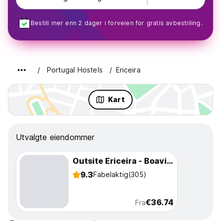
Bestill mer enn 2 dager i forveien for gratis avbestilling.
Portugal Hostels
Ericeira
Kart
Utvalgte eiendommer
Outsite Ericeira - Boavista
9.3
Fabelaktig
(305)
€36.74
Fra