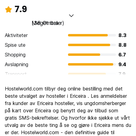
7.9
Meget bra
(38 Omtaler)
Aktiviteter
8.3
Spise ute
8.8
Shopping
6.7
Avslapning
9.4
Transport
7.9
Sightseeing
7.4
Hostelworld.com tilbyr deg online bestilling med det
Kultur
7.5
beste utvalget av hosteller i Ericeira . Les anmeldelser
Feste
fra kunder av Ericeira hosteller, vis ungdomsherberger
7.1
på kart over Ericeira og benytt deg av tilbud som
Verdi for pengene
8.3
gratis SMS-bekreftelser. Og hvorfor ikke sjekke ut vårt
utvalg av de beste ting å se og gjøre i Ericeira mens du
er der. Hostelworld.com - den definitive guide til