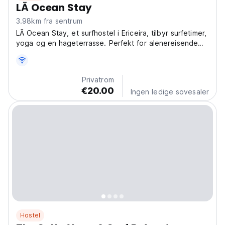
LĀ Ocean Stay
3.98km fra sentrum
LĀ Ocean Stay, et surfhostel i Ericeira, tilbyr surfetimer,
yoga og en hageterrasse. Perfekt for alenereisende
og grupper som søker surf og sol. (Auto-translated
from original language)
Privatrom
€20.00
Ingen ledige sovesaler
Hostel