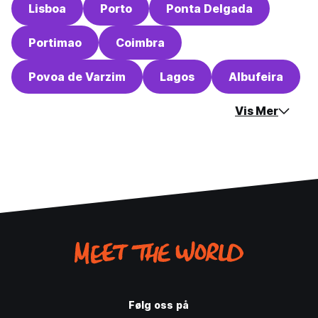
Lisboa
Porto
Ponta Delgada
Portimao
Coimbra
Povoa de Varzim
Lagos
Albufeira
Vis Mer
Følg oss på