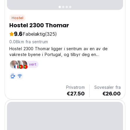
Hostel
Hostel 2300 Thomar
9.6
Fabelaktig
(325)
0.08km fra sentrum
Hostel 2300 Thomar ligger i sentrum av en av de
vakreste byene i Portugal, og tilbyr deg en
komfortabel innredning med enkle atmosfærer, inspirert
vert
av portugisisk populærkultur. Tomar er en Templar-by
fylt med historie og interessante monumenter
anerkjent...
Privatrom
Sovesaler fra
€27.50
€26.00