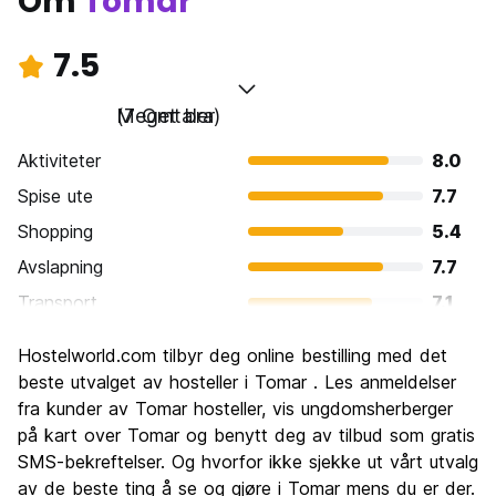
Om
Tomar
7.5
Meget bra
(7 Omtaler)
Aktiviteter
8.0
Spise ute
7.7
Shopping
5.4
Avslapning
7.7
Transport
7.1
Sightseeing
9.7
Hostelworld.com tilbyr deg online bestilling med det
Kultur
8.9
beste utvalget av hosteller i Tomar . Les anmeldelser
Feste
fra kunder av Tomar hosteller, vis ungdomsherberger
4.9
på kart over Tomar og benytt deg av tilbud som gratis
Verdi for pengene
8.3
SMS-bekreftelser. Og hvorfor ikke sjekke ut vårt utvalg
av de beste ting å se og gjøre i Tomar mens du er der.