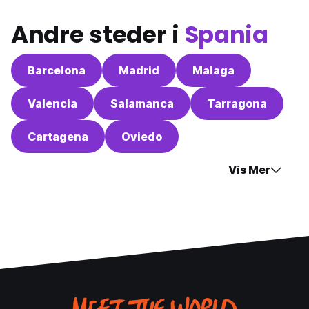
Andre steder i
Spania
Barcelona
Madrid
Malaga
Valencia
Salamanca
Tarragona
Cartagena
Oviedo
Vis Mer