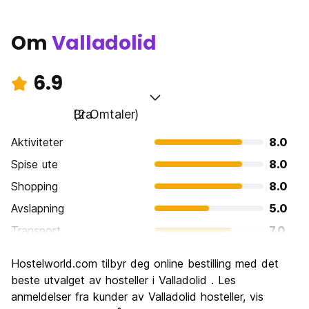
Om
Valladolid
6.9
Bra
(2 Omtaler)
Aktiviteter
8.0
Spise ute
8.0
Shopping
8.0
Avslapning
5.0
Transport
7.0
Sightseeing
6.0
Hostelworld.com tilbyr deg online bestilling med det
Kultur
6.0
beste utvalget av hosteller i Valladolid . Les
Feste
anmeldelser fra kunder av Valladolid hosteller, vis
7.0