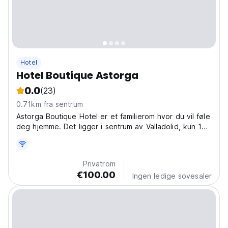
Hotel
Hotel Boutique Astorga
0.0
(23)
0.71km fra sentrum
Astorga Boutique Hotel er et familierom hvor du vil føle
deg hjemme. Det ligger i sentrum av Valladolid, kun 10
minutters gange fra Plaza Mayor, 8 minutter fra AVE-
stasjonen og 12 minutter fra busstasjonen. Vi har også
parkering. Bygningen ble bygget i 1937...
Privatrom
€100.00
Ingen ledige sovesaler