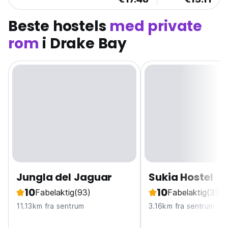
Beste hostels
med private
rom
i Drake Bay
Jungla del Jaguar
Sukia Hostel
10
10
Fabelaktig
(93)
Fabelaktig
(33)
11.13km fra sentrum
3.16km fra sentrum