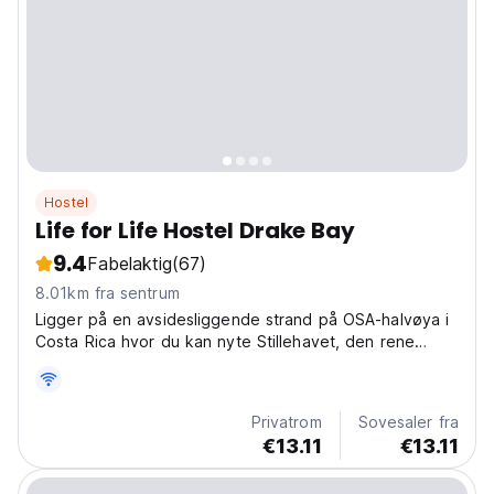
Hostel
Life for Life Hostel Drake Bay
9.4
Fabelaktig
(67)
8.01km fra sentrum
Ligger på en avsidesliggende strand på OSA-halvøya i
Costa Rica hvor du kan nyte Stillehavet, den rene
jungelen og Rio Claro-elven, alle er svært nærme. Life
For Life Hostel er hjemmet til Life For Life Sea Turtle
and Marine Conservation Project. Det er et...
Privatrom
Sovesaler fra
€13.11
€13.11