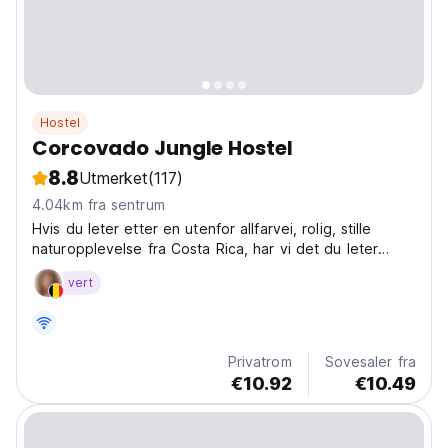
Hostel
Corcovado Jungle Hostel
8.8
Utmerket
(117)
4.04km fra sentrum
Hvis du leter etter en utenfor allfarvei, rolig, stille
naturopplevelse fra Costa Rica, har vi det du leter
etter. Beliggende på Osa-halvøya, i en regnskog som
vert
National Geographic omtaler som "et av de mest
biologisk intense stedene på planeten", og hvor...
Privatrom
Sovesaler fra
€10.92
€10.49