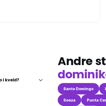
Andre st
dominik
o i kveld?
Santo Domingo
Sosua
Punta Ca