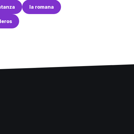
stanza
la romana
leros