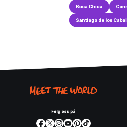
Boca Chica
Con
Santiago de los Cabal
Følg oss på