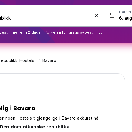
Datoer
Bestill mer enn 2 dager i forveien for gratis avbestilling.
epublikk Hostels
Bavaro
lig i Bavaro
 er noen Hostels tilgjengelige i Bavaro akkurat nå.
i Den dominikanske republikk.