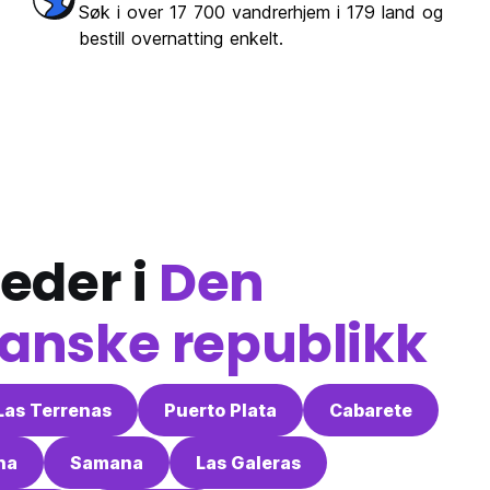
Søk i over 17 700 vandrerhjem i 179 land og
bestill overnatting enkelt.
eder i
Den
anske republikk
Las Terrenas
Puerto Plata
Cabarete
na
Samana
Las Galeras