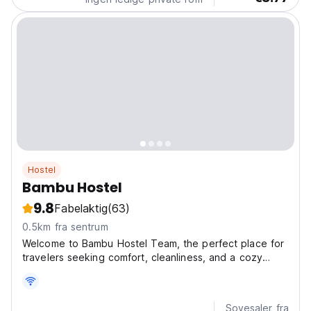
Hostel
Bambu Hostel
9.8
Fabelaktig
(63)
0.5km fra sentrum
Welcome to Bambu Hostel Team, the perfect place for
travelers seeking comfort, cleanliness, and a cozy
atmosphere. We offer modern and functional rooms
designed to ensure a restful stay. With a great location
and a friendly team always ready to assist you,...
Sovesaler fra