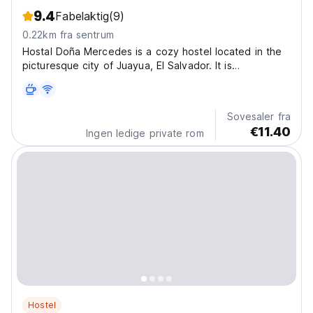
9.4
Fabelaktig
(9)
0.22km fra sentrum
Hostal Doña Mercedes is a cozy hostel located in the
picturesque city of Juayua, El Salvador. It is
distinguished by offering its guests a comfortable and
pleasant experience. Hostal Doña Mercedes is an ideal
option for those looking for a quiet and cozy...
Sovesaler fra
€11.40
Ingen ledige private rom
Hostel