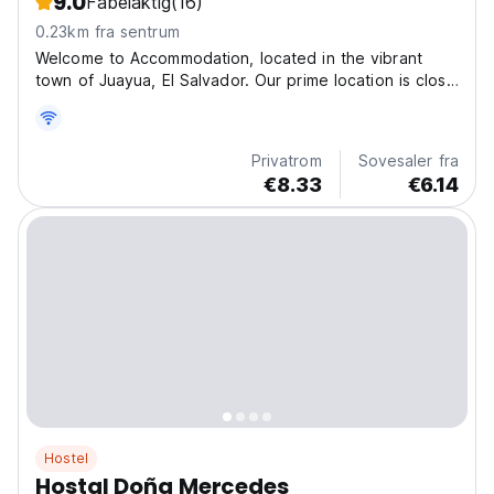
9.0
Fabelaktig
(16)
0.23km fra sentrum
Welcome to Accommodation, located in the vibrant
town of Juayua, El Salvador. Our prime location is close
to The central park is just 6 blocks from our
Accommodation We offer a variety of tours to explore
the beauty of Juayua. Join us for the stunning 7
Privatrom
Sovesaler fra
Waterfalls...
€8.33
€6.14
Hostel
Hostal Doña Mercedes