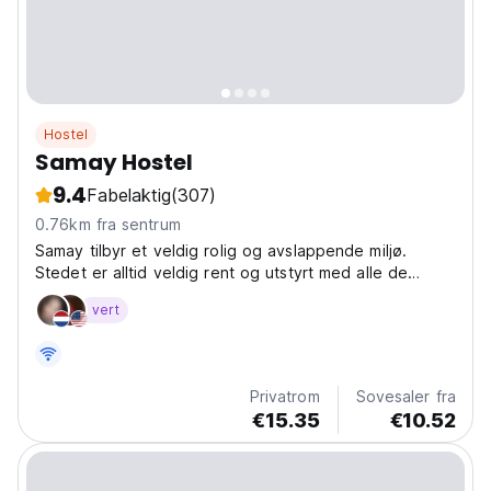
Hostel
Samay Hostel
9.4
Fabelaktig
(307)
0.76km fra sentrum
Samay tilbyr et veldig rolig og avslappende miljø.
Stedet er alltid veldig rent og utstyrt med alle de
nødvendige tingene for å gjøre oppholdet ditt til den
vert
beste opplevelsen i Blomsterruten.
Privatrom
Sovesaler fra
€15.35
€10.52