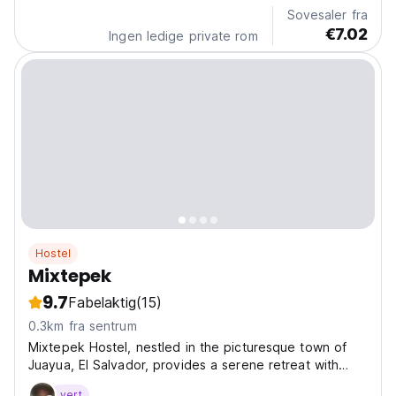
Sovesaler fra
€7.02
Ingen ledige private rom
Hostel
Mixtepek
9.7
Fabelaktig
(15)
0.3km fra sentrum
Mixtepek Hostel, nestled in the picturesque town of
Juayua, El Salvador, provides a serene retreat with
breathtaking mountain views. Guests can unwind in the
vert