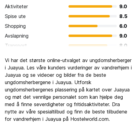
Aktiviteter
9.0
Spise ute
8.5
Shopping
6.0
Avslapning
9.0
Transport
8.0
Sightseeing
7.0
Vi har det største online-utvalget av ungdomsherberger
Kultur
7.5
i Juayua. Les våre kunders vurderinger av vandrerhjem i
Feste
Juayua og se videoer og bilder fra de beste
7.0
ungdomsherbergene i Juayua. Utforsk
Verdi for pengene
8.5
ungdomsherbergenes plassering på kartet over Juayua
og møt det vennlige personalet som kan hjelpe deg
med å finne severdigheter og fritidsaktiviteter. Dra
nytte av våre spesialtilbud og finn de beste tilbudene
for vandrerhjem i Juayua på Hostelworld.com.