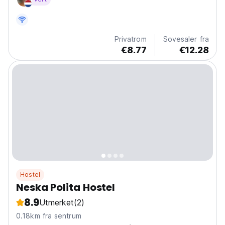
lush garden, socialize in the cozy common lounge, or
relax on the spacious terrace. The hostel also...
Privatrom
Sovesaler fra
€8.77
€12.28
Hostel
Neska Polita Hostel
8.9
Utmerket
(2)
0.18km fra sentrum