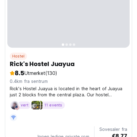
Hostel
Rick's Hostel Juayua
8.5
Utmerket
(130)
0.4km fra sentrum
Rick's Hostel Juayua is located in the heart of Juayua
just 2 blocks from the central plaza. Our hostel
features a spacious garden full of tranquility and
vert
11 events
comfortables rooms, perfect for relaxing and enjoying
the Ruta de las Flores. Rick's Hostel Juayua Policy...
Sovesaler fra
€8.77
Ingen ledige private rom