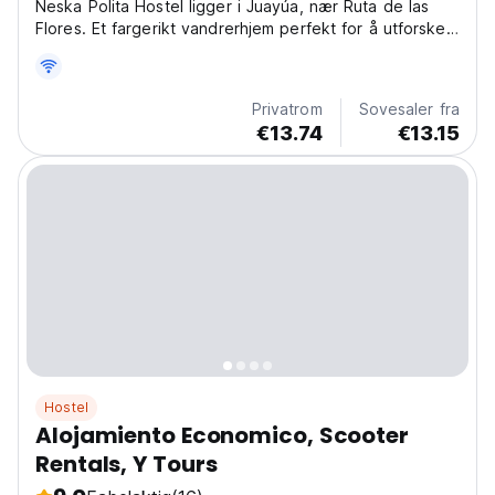
Neska Polita Hostel ligger i Juayúa, nær Ruta de las
Flores. Et fargerikt vandrerhjem perfekt for å utforske
fossefall og håndverksmarkeder mens du nyter El
Salvador. (Auto-translated from original language)
Privatrom
Sovesaler fra
€13.74
€13.15
Hostel
Alojamiento Economico, Scooter
Rentals, Y Tours