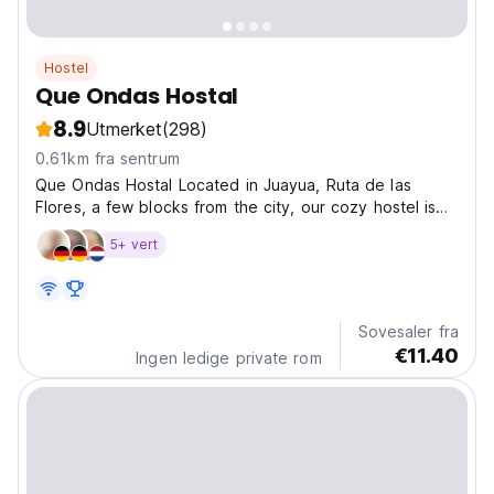
Hostel
Que Ondas Hostal
8.9
Utmerket
(298)
0.61km fra sentrum
Que Ondas Hostal Located in Juayua, Ruta de las
Flores, a few blocks from the city, our cozy hostel is
the perfect refuge for travelers in search of adventure,
5+ vert
tranquility and an authentic Salvadoran cultural
experience. Unbeatable Location: We are just steps...
Sovesaler fra
€11.40
Ingen ledige private rom