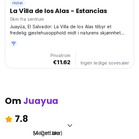
Hotel
La Villa de los Alas - Estancias
0km fra sentrum
Juayúa, El Salvador: La Villa de los Alas tilbyr et
fredelig gjestehusopphold midt i naturens skjønnhet.
Nyt fossefall, fotturer og den berømte gastronomiske
festivalen. Perfekt for soloreisende som søker
autentiske opplevelser i El Salvador. (Auto-translated...
Privatrom
€11.62
Ingen ledige sovesaler
Om
Juayua
7.8
Meget bra
(4 Omtaler)