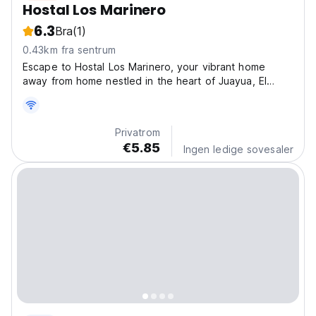
Hostal Los Marinero
6.3
Bra
(1)
0.43km fra sentrum
Escape to Hostal Los Marinero, your vibrant home
away from home nestled in the heart of Juayua, El
Salvador! This charming hostel offers a cozy and
authentic experience, perfect for exploring the Ruta
de las Flores. Imagine yourself waking up to the
Privatrom
sounds...
€5.85
Ingen ledige sovesaler