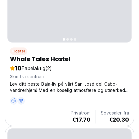
Hostel
Whale Tales Hostel
10
Fabelaktig
(2)
3km fra sentrum
Lev ditt beste Baja-liv på vårt San José del Cabo-
vandrerhjem! Med en koselig atmosfære og utmerkede
vibber er Whale Tales den perfekte basen for å
utforske Baja. (Auto-translated from original language)
Privatrom
Sovesaler fra
€17.70
€20.30