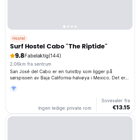
Hostel
Surf Hostel Cabo ¨The Riptide¨
9.8
Fabelaktig
(144)
2.06km fra sentrum
San José del Cabo er en turistby som ligger på
sørspissen av Baja California-halvøya i Mexico. Det er
kjent for sine sandstrender og bygninger i kolonistil.
Sovesaler fra
€13.15
Ingen ledige private rom