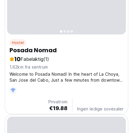
Hostel
Posada Nomad
10
Fabelaktig
(1)
1.62km fra sentrum
Welcome to Posada Nomad! In the heart of La Choya,
San Jose del Cabo, Just a few minutes from downtown,
or “El Centro” as it is known. We are located at the
beginning of the East Cape, a short 3 walking blocks
from the Marina which is a great place to walk...
Privatrom
€19.88
Ingen ledige sovesaler