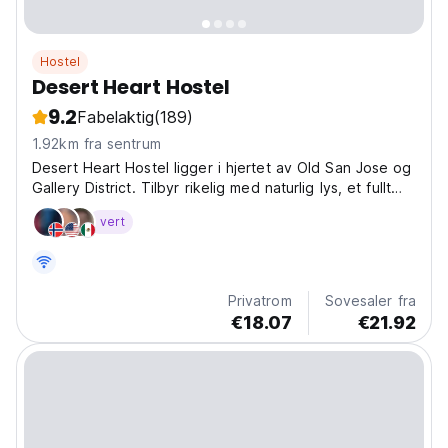
Hostel
Desert Heart Hostel
9.2
Fabelaktig
(189)
1.92km fra sentrum
Desert Heart Hostel ligger i hjertet av Old San Jose og
Gallery District. Tilbyr rikelig med naturlig lys, et fullt
utstyrt kjøkken, flere fellesarealer, en hengekøye og
vert
en spiselig hage.
Privatrom
Sovesaler fra
€18.07
€21.92