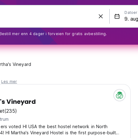
Datoer
Bestill mer enn 4 dager i forveien for gratis avbestilling.
rtha's Vineyard
.
Les mer
's Vineyard
et
(235)
trum
ers voted HI USA the best hostel network in North
! HI Martha's Vineyard Hostel is the first purpose-built