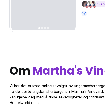
hostel in the U
10+ v
meals, a dinin
Om
Martha's Vi
Vi har det største online-utvalget av ungdomsherberge
fra de beste ungdomsherbergene i Martha's Vineyard.
kan hjelpe deg med å finne severdigheter og fritidsakt
Hostelworld.com.