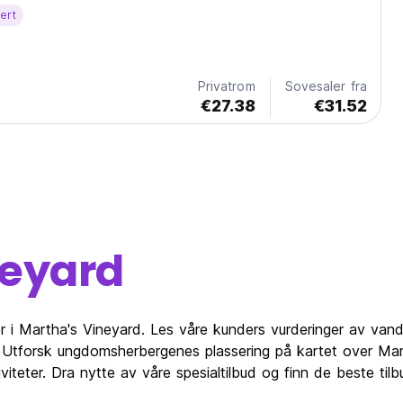
SA. It has a large, fully equipped kitchen for preparing
ert
g area and two common rooms. Private...
Privatrom
Sovesaler fra
€27.38
€31.52
neyard
r i Martha's Vineyard. Les våre kunders vurderinger av vand
 Utforsk ungdomsherbergenes plassering på kartet over Mar
iviteter. Dra nytte av våre spesialtilbud og finn de beste ti