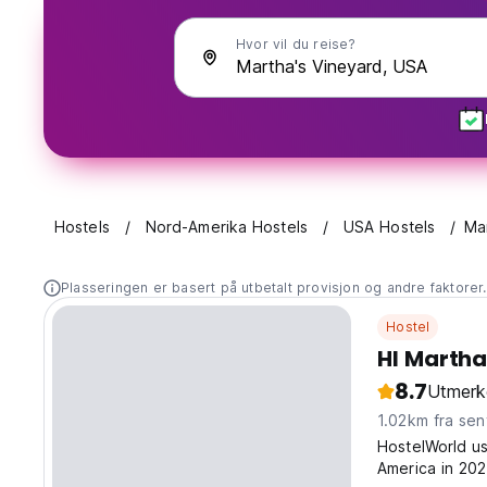
Hvor vil du reise?
Hostels
Nord-Amerika Hostels
USA Hostels
Ma
Plasseringen er basert på utbetalt provisjon og andre faktorer
Hostel
HI Martha
8.7
Utmerk
1.02km fra sen
HostelWorld us
America in 2024