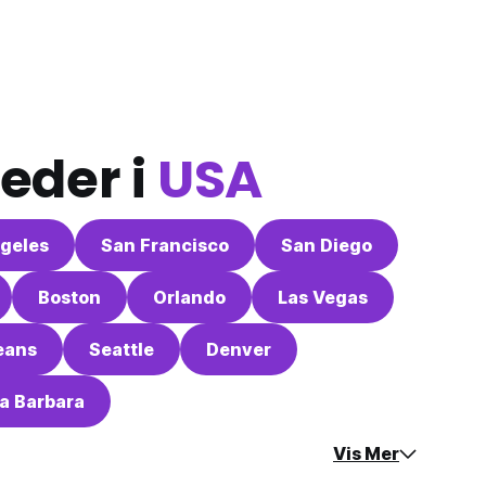
eder i
USA
geles
San Francisco
San Diego
Boston
Orlando
Las Vegas
eans
Seattle
Denver
a Barbara
Vis Mer