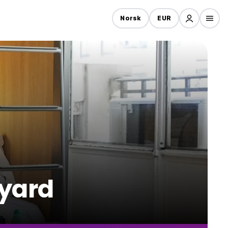
Norsk
EUR
eyard