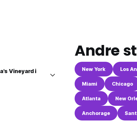
Andre st
New York
Los An
a's Vineyard i
Miami
Chicago
Atlanta
New Orl
Anchorage
Sant