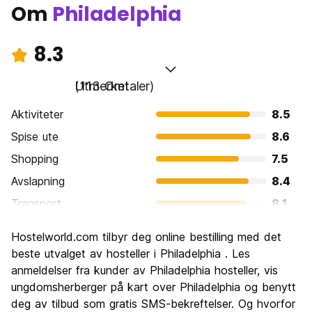
Om
Philadelphia
8.3
Utmerket
(113 Omtaler)
Aktiviteter
8.5
Spise ute
8.6
Shopping
7.5
Avslapning
8.4
Transport
8.1
Sightseeing
8.8
Hostelworld.com tilbyr deg online bestilling med det
Kultur
8.9
beste utvalget av hosteller i Philadelphia . Les
Feste
anmeldelser fra kunder av Philadelphia hosteller, vis
7.8
ungdomsherberger på kart over Philadelphia og benytt
Verdi for pengene
8.1
deg av tilbud som gratis SMS-bekreftelser. Og hvorfor