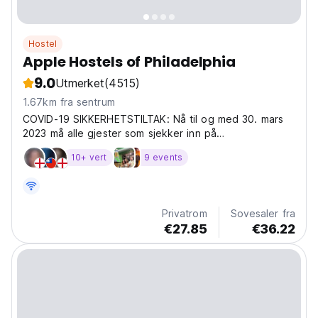
Hostel
Apple Hostels of Philadelphia
9.0
Utmerket
(4515)
1.67km fra sentrum
COVID-19 SIKKERHETSTILTAK: Nå til og med 30. mars
2023 må alle gjester som sjekker inn på
vandrerhjemmet vårt presentere
10+ vert
9 events
Privatrom
Sovesaler fra
€27.85
€36.22