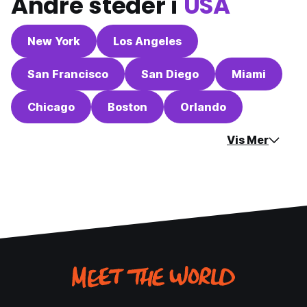
Andre steder i
USA
New York
Los Angeles
San Francisco
San Diego
Miami
Chicago
Boston
Orlando
Vis Mer