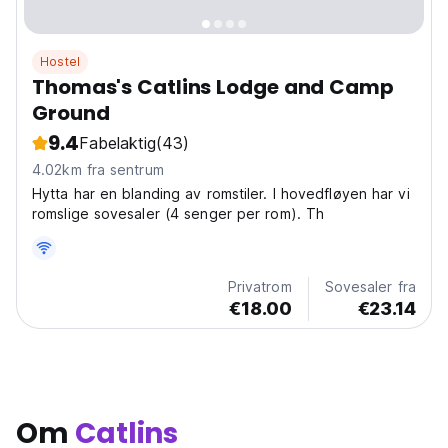
Hostel
Thomas's Catlins Lodge and Camp
Ground
9.4
Fabelaktig
(43)
4.02km fra sentrum
Hytta har en blanding av romstiler. I hovedfløyen har vi
romslige sovesaler (4 senger per rom). Th
Privatrom
Sovesaler fra
€18.00
€23.14
Om
Catlins