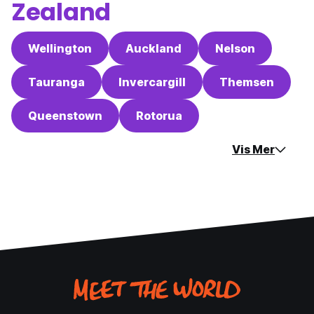
Zealand
Wellington
Auckland
Nelson
Tauranga
Invercargill
Themsen
Queenstown
Rotorua
Vis Mer