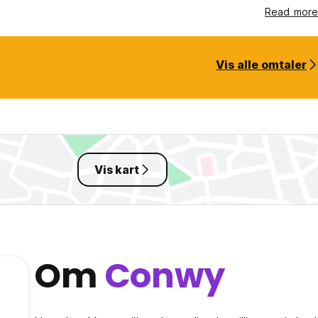
Read more
Vis alle omtaler
Vis kart
Om
Conwy