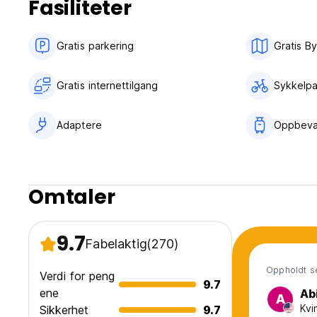
Fasiliteter
Gratis parkering
Gratis By
Gratis internettilgang
Sykkelpa
Adaptere
Oppbeva
Omtaler
9.7
Fabelaktig
(270)
Oppholdt s
Verdi for peng
9.7
ene
Ab
A
Kvi
Sikkerhet
9.7