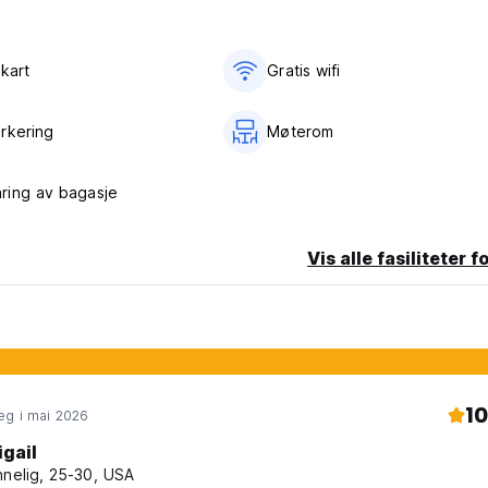
kart
Gratis wifi‎
rkering
Møterom
ring av bagasje
Vis alle fasiliteter f
10
eg i mai 2026
igail
nnelig, 25-30, USA