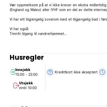
Vær oppmerksom på at vi ikke krever en ekstra midlertidig
(England og Wales) eller IYHF som en del av dette interna
Vi har ett tilgjengelig soverom med et tilgjengelig bad i før
Vi har også:
Trinnfri tilgang til vandrerhjemmet
Bærbar induksjonssløyfe
Heistilgang til alle etasjer (680 mm dørbredde)
Rom med eget bad (Auto-translated from original language
Husregler
Innsjekk
Kredittkort ikke akseptert
15:00 - 22:00
Utsjekk
inntil 10:00