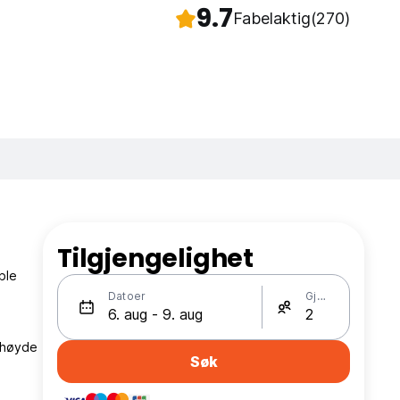
9.7
Fabelaktig
(270)
Tilgjengelighet
ble
Datoer
Gjester
 høyde
Søk
å