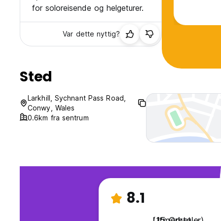
for soloreisende og helgeturer.
Var dette nyttig?
Sted
Larkhill, Sychnant Pass Road,
Conwy, Wales
0.6km fra sentrum
8.1
Utmerket
(15 Omtaler)