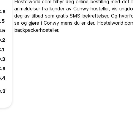
Hostelworld.com tilbyr deg online bestilling med det 
anmeldelser fra kunder av Conwy hosteller, vis ung
8.8
deg av tilbud som gratis SMS-bekreftelser. Og hvorfo
.5
se og gjøre i Conwy mens du er der. Hostelworld.com 
backpackerhosteller.
6.5
9.2
.1
9.3
8.9
6.4
8.3