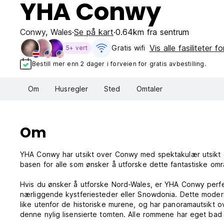
YHA Conwy
Conwy
,
Wales
Se på kart
0.64km fra sentrum
Vis alle fasiliteter f
Gratis wifi‎
5+ vert
Bestill mer enn 2 dager i forveien for gratis avbestilling.
Om
Husregler
Sted
Omtaler
Om
YHA Conwy har utsikt over Conwy med spektakulær utsikt o
basen for alle som ønsker å utforske dette fantastiske omr
Hvis du ønsker å utforske Nord-Wales, er YHA Conwy perfekt 
nærliggende kystferiesteder eller Snowdonia. Dette moder
like utenfor de historiske murene, og har panoramautsikt o
denne nylig lisensierte tomten. Alle rommene har eget bad