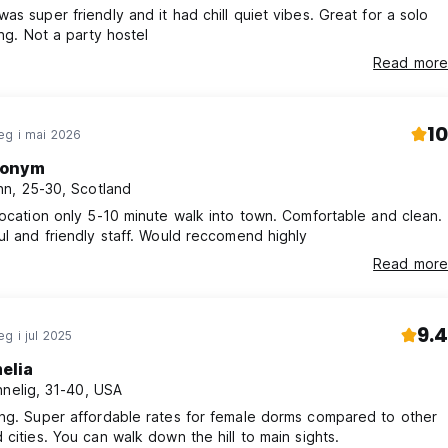
as super friendly and it had chill quiet vibes. Great for a solo
ing. Not a party hostel
Read more
10
eg i mai 2026
onym
n, 25-30, Scotland
location only 5-10 minute walk into town. Comfortable and clean.
ul and friendly staff. Would reccomend highly
Read more
9.4
g i jul 2025
elia
nnelig, 31-40, USA
ng. Super affordable rates for female dorms compared to other
 cities. You can walk down the hill to main sights.