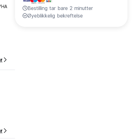
 YHA
Bestilling tar bare 2 minutter
Øyeblikkelig bekreftelse
r
r