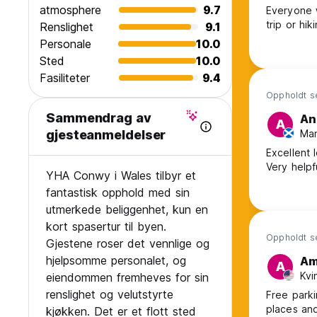
atmosphere
9.7
Everyone w
trip or hik
Renslighet
9.1
Personale
10.0
Sted
10.0
Fasiliteter
9.4
Oppholdt s
Sammendrag av
An
A
Man
gjesteanmeldelser
Excellent 
Very helpf
YHA Conwy i Wales tilbyr et
fantastisk opphold med sin
utmerkede beliggenhet, kun en
kort spasertur til byen.
Oppholdt se
Gjestene roser det vennlige og
hjelpsomme personalet, og
Am
A
Kvi
eiendommen fremheves for sin
renslighet og velutstyrte
Free parki
places and
kjøkken. Det er et flott sted