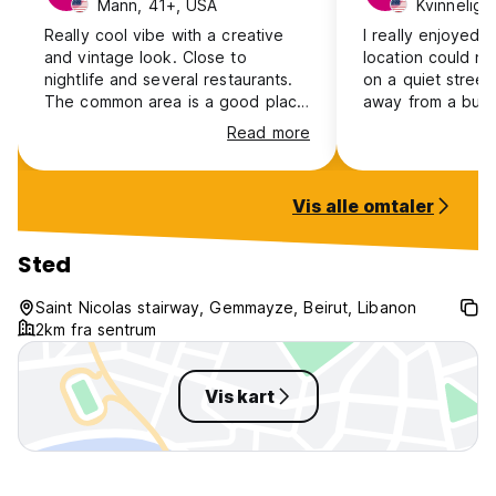
Mann, 41+, USA
Kvinnelig,
Really cool vibe with a creative
I really enjoyed 
and vintage look. Close to
location could not
nightlife and several restaurants.
on a quiet street
The common area is a good place
away from a bust
to meet other travelers. Enjoyed
district with plen
Read more
my stay here.
options. As a solo
I felt very safe v
dinner and such 
Vis alle omtaler
staff were very 
helpful in answer
Only potential ne
Sted
wasn’t an especial
but that could b
Saint Nicolas stairway, Gemmayze, Beirut, Libanon
traveling in the 
2km fra sentrum
recommend!
Vis kart