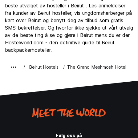
Kultur
9.8
beste utvalget av hosteller i Beirut . Les anmeldelser
Feste
fra kunder av Beirut hosteller, vis ungdomsherberger på
9.5
kart over Beirut og benytt deg av tilbud som gratis
Verdi for pengene
8.0
SMS-bekreftelser. Og hvorfor ikke sjekke ut vårt utvalg
av de beste ting å se og gjøre i Beirut mens du er der.
Hostelworld.com - den definitive guide til Beirut
backpackerhosteller.
Beirut Hostels
The Grand Meshmosh Hotel
Følg oss på