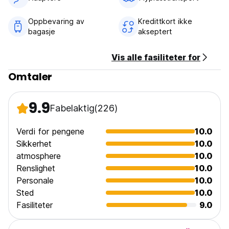
Ingen portforbud.
Kjeledyrvennlig. Reisende som kommer med kjæledyr bør
Oppbevaring av
Kredittkort ikke
varsle ledelsen på forhånd.
bagasje
akseptert
Barnevennlig. Ekstra senger og barnesenger er tilgjengelig
på forespørsel.
Vis alle fasiliteter for
Hele eiendommen er røykfri. (Auto-translated from original
language)
Omtaler
9.9
Fabelaktig
(226)
Verdi for pengene
10.0
Sikkerhet
10.0
atmosphere
10.0
Renslighet
10.0
Personale
10.0
Sted
10.0
Fasiliteter
9.0