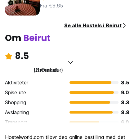
Fra €9.65
Se alle Hostels i Beirut
Om
Beirut
8.5
Utmerket
(8 Omtaler)
Aktiviteter
8.5
Spise ute
9.0
Shopping
8.3
Avslapning
8.8
Transport
6.0
Sightseeing
8.5
Hostelworld.com tilbyr deg online bestilling med det