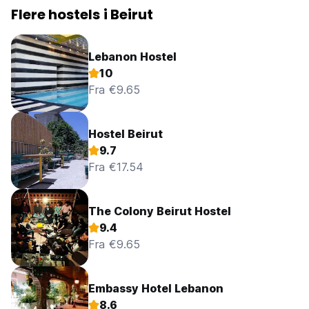
Flere hostels i Beirut
Lebanon Hostel
10
Fra €9.65
Hostel Beirut
9.7
Fra €17.54
The Colony Beirut Hostel
9.4
Fra €9.65
Embassy Hotel Lebanon
8.6