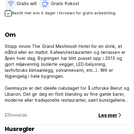
Gratis wifi‎
Gratis frokost‎
Bestill mer enn 4 dager i forveien for gratis avbestilling.
Om
Stopp innom The Grand Meshmosh Hotel for en drink, et
måltid eller en matbit. Kafeen/restauranten og terrassen er
åpen hver dag. Bygningen har blitt pusset opp i 2015 og
gjort miljøvennlig (isolerte vegger, LED-belysning,
lavforbruks klimaanlegg, solvarmevann, etc..). Wifi er
tilgjengelig i hele bygningen.
Gemmayze er det ideelle nabolaget for å utforske Beirut og
Libanon. Det gir deg en flott blanding av fine gamle barer,
moderne eller tradisjonelle restauranter, samt kunstgallerier
og designerbutikker. Ideell geografisk da du kan gå til
forretnings- og shoppingområdet i sentrum, nattfestområdet
Les mer
Anmelde
Mar Mikhail, de tradisjonelle nabolagene Basta eller Borj
Hammoud.
Husregler