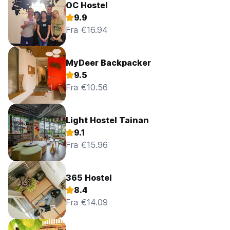
OC Hostel
9.9
Fra €16.94
MyDeer Backpacker
9.5
Fra €10.56
Light Hostel Tainan
9.1
Fra €15.96
365 Hostel
8.4
Fra €14.09