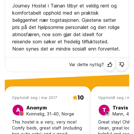
Journey Hostel i Tainan tilbyr et veldig rent og
komfortabelt opphold med en praktisk
beliggenhet nær togstasjonen. Gjestene setter
pris på det hjelpsomme personalet og den rolige
atmosfæren, noe som gjør det ideelt for
reisende som søker et fredelig tilfluktssted.
Noen synes det er mindre sosialt enn forventet.
Var dette nyttig?
10
Oppholdt seg i mai 2017
Oppholdt seg i ma
Anonym
Travis
A
T
Kvinnelig, 31-40, Norge
Mann, 41+
This hostel is a very, very nice!
Great stay! Chill
Comfy beds, great staff (including
clean, great loca
two cute cats) and a good
helpful and acc