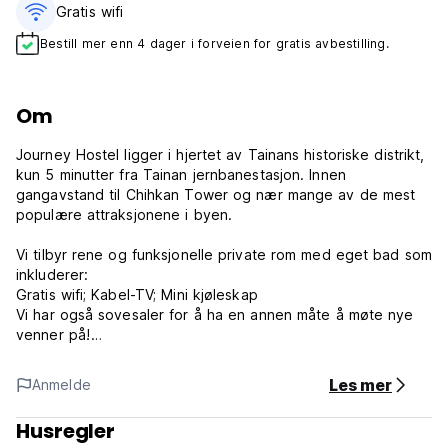
Gratis wifi‎
Bestill mer enn 4 dager i forveien for gratis avbestilling.
Om
Journey Hostel ligger i hjertet av Tainans historiske distrikt,
kun 5 minutter fra Tainan jernbanestasjon. Innen
gangavstand til Chihkan Tower og nær mange av de mest
populære attraksjonene i byen.
Vi tilbyr rene og funksjonelle private rom med eget bad som
inkluderer:
Gratis wifi; Kabel-TV; Mini kjøleskap
Vi har også sovesaler for å ha en annen måte å møte nye
venner på!
med nydelig kjøkken og stue.
Private rom med eget bad inkluderer håndkle, sjampo,
Les mer
Anmelde
kroppsvask og tørketrommel.
Vennlig engelsktalende personale som alltid er klar til å
Husregler
hjelpe deg