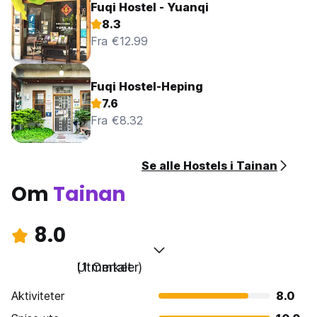
Fuqi Hostel - Yuanqi
8.3
Fra €12.99
Fuqi Hostel-Heping
7.6
Fra €8.32
Se alle Hostels i Tainan
Om
Tainan
8.0
Utmerket
(1 Omtaler)
Aktiviteter
8.0