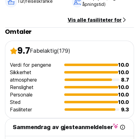
Tur/reiseskranke
åpningstid)
Vis alle fasiliteter for
Omtaler
9.7
Fabelaktig
(179)
Verdi for pengene
10.0
Sikkerhet
10.0
atmosphere
8.7
Renslighet
10.0
Personale
10.0
Sted
10.0
Fasiliteter
9.3
Sammendrag av gjesteanmeldelser