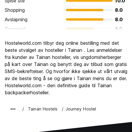
Spise ute
10.0
Shopping
8.0
Avslapning
8.0
Transport
6.0
Sightseeing
8.0
Hostelworld.com tilbyr deg online bestilling med det
Kultur
8.0
beste utvalget av hosteller i Tainan . Les anmeldelser
Feste
fra kunder av Tainan hosteller, vis ungdomsherberger
6.0
på kart over Tainan og benytt deg av tilbud som gratis
Verdi for pengene
10.0
SMS-bekreftelser. Og hvorfor ikke sjekke ut vårt utvalg
av de beste ting å se og gjøre i Tainan mens du er der.
Hostelworld.com - den definitive guide til Tainan
backpackerhosteller.
Tainan Hostels
Journey Hostel