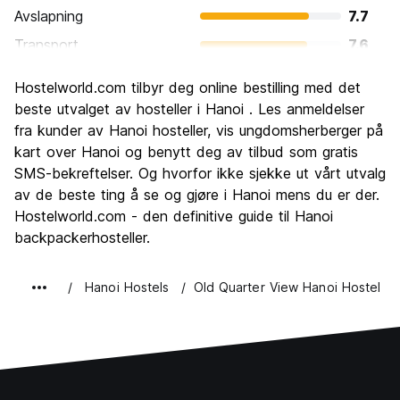
Avslapning
7.7
Transport
7.6
Sightseeing
8.5
Hostelworld.com tilbyr deg online bestilling med det
Kultur
8.9
beste utvalget av hosteller i Hanoi . Les anmeldelser
Feste
fra kunder av Hanoi hosteller, vis ungdomsherberger på
7.9
kart over Hanoi og benytt deg av tilbud som gratis
Verdi for pengene
8.8
SMS-bekreftelser. Og hvorfor ikke sjekke ut vårt utvalg
av de beste ting å se og gjøre i Hanoi mens du er der.
Hostelworld.com - den definitive guide til Hanoi
backpackerhosteller.
Hanoi Hostels
Old Quarter View Hanoi Hostel