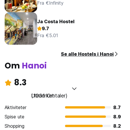
Fra €Infinity
Ja Costa Hostel
9.7
Fra €5.01
Se alle Hostels i Hanoi
Om
Hanoi
8.3
Utmerket
(1031 Omtaler)
Aktiviteter
8.7
Spise ute
8.9
Shopping
8.2