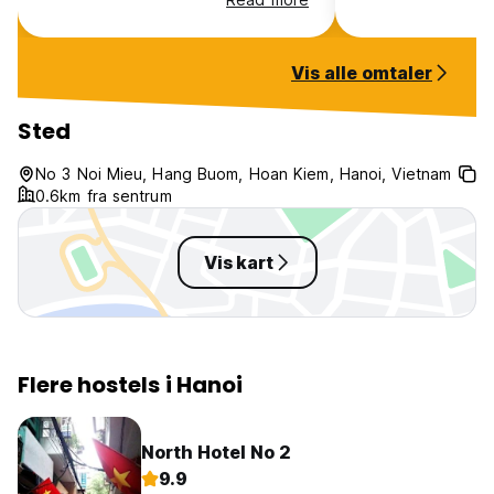
that fit both my 
and the small one
there was a small
Vis alle omtaler
bed! The free walking tour is
great, I also wo
food-tour! Staff i
Sted
when it comes to
transportation and
No 3 Noi Mieu, Hang Buom, Hoan Kiem, Hanoi, Vietnam
ha giang loop etc
0.6km fra sentrum
the hostel is also
Vis kart
Flere hostels i Hanoi
North Hotel No 2
9.9