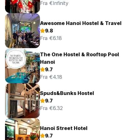
Fra €Infinity
Awesome Hanoi Hostel & Travel
9.8
Fra €6.18
The One Hostel & Rooftop Pool
Hanoi
9.7
Fra €4.18
Spuds&Bunks Hostel
9.7
Fra €6.32
Hanoi Street Hotel
9.7