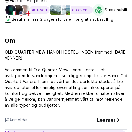
Hanoi · Se på kart
Sustainability
40+ vert
83 events
Bestill mer enn 2 dager i forveien for gratis avbestilling.
Om
OLD QUARTER VIEW HANOI HOSTEL- INGEN fremmed, BARE
VENNER!
Velkommen til Old Quarter View Hanoi Hostel - et
avslappende vandrerhjem - som ligger i hjertet av Hanoi Old
Quarter! Vandrerhjemmet vårt er det perfekte stedet å bo
hvis du leter etter rimelig overnatting som ikke sparer på
komfort og bekvemmelighet. Med en rekke romalternativer
å velge mellom, kan vandrerhjemmet vårt ta imot reisende
av alle typer og budsjetter.
Våre fasiliteter er designet med dine behov i tankene. Alle
Les mer
Anmelde
våre køyesenger er utstyrt med en innebygd trapp for
enkel og praktisk tilgang til soveplassen din. I tillegg