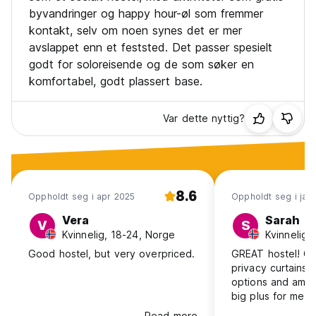
byvandringer og happy hour-øl som fremmer
kontakt, selv om noen synes det er mer
avslappet enn et feststed. Det passer spesielt
godt for soloreisende og de som søker en
komfortabel, godt plassert base.
Var dette nyttig?
8.6
Oppholdt seg i apr 2025
Oppholdt seg i jan
Vera
Sarah
V
S
Kvinnelig, 18-24, Norge
Kvinnelig,
Good hostel, but very overpriced.
GREAT hostel! C
privacy curtains,
options and amaz
big plus for me 
space in the roo
Read more