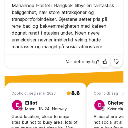
Mahannop Hostel i Bangkok tilbyr en fantastisk
beliggenhet, nær store attraksjoner og
transportforbindelser. Gjestene setter pris på
rene bad og bekvemmeligheten med kafeen
døgnet rundt i etasjen under. Noen nyere
anmeldelser nevner imidlertid veldig harde
madrasser og mangel på sosial atmosfære.
Var dette nyttig?
8.6
Oppholdt seg i mar 2026
Oppholdt seg i jan
Elliot
Chelsea
E
C
Mann, 18-24, Norway
Kvinnelig,
Good location, close to major
Atmosphere wasn't
sites but not to busy area, lots of
not social at all -
nice spots to eat close by. Very
me a key for my l