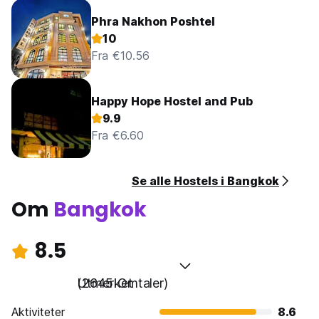
Phra Nakhon Poshtel
10
Fra €10.56
Happy Hope Hostel and Pub
9.9
Fra €6.60
Se alle Hostels i Bangkok
Om
Bangkok
8.5
Utmerket
(2645 Omtaler)
Aktiviteter
8.6