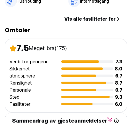
Huishouding
Internettilgang
Vis alle fasiliteter for
Omtaler
7.5
Meget bra
(175)
Verdi for pengene
7.3
Sikkerhet
8.0
atmosphere
6.7
Renslighet
8.7
Personale
6.7
Sted
9.3
Fasiliteter
6.0
Sammendrag av gjesteanmeldelser