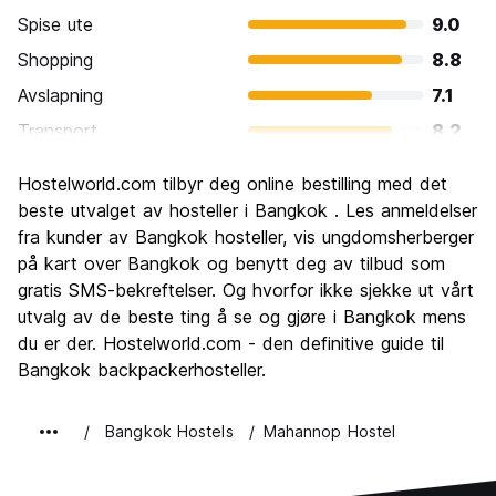
Spise ute
9.0
Shopping
8.8
Avslapning
7.1
Transport
8.2
Sightseeing
8.7
Hostelworld.com tilbyr deg online bestilling med det
Kultur
8.8
beste utvalget av hosteller i Bangkok . Les anmeldelser
Feste
fra kunder av Bangkok hosteller, vis ungdomsherberger
8.6
på kart over Bangkok og benytt deg av tilbud som
Verdi for pengene
8.6
gratis SMS-bekreftelser. Og hvorfor ikke sjekke ut vårt
utvalg av de beste ting å se og gjøre i Bangkok mens
du er der. Hostelworld.com - den definitive guide til
Bangkok backpackerhosteller.
Bangkok Hostels
Mahannop Hostel