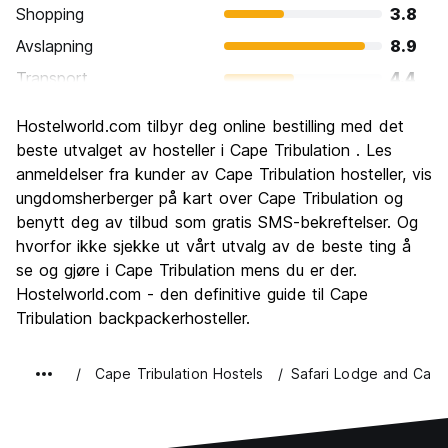
Shopping
3.8
Avslapning
8.9
Transport
4.4
Sightseeing
9.3
Hostelworld.com tilbyr deg online bestilling med det
Kultur
7.1
beste utvalget av hosteller i Cape Tribulation . Les
Feste
anmeldelser fra kunder av Cape Tribulation hosteller, vis
4.9
ungdomsherberger på kart over Cape Tribulation og
Verdi for pengene
8.0
benytt deg av tilbud som gratis SMS-bekreftelser. Og
hvorfor ikke sjekke ut vårt utvalg av de beste ting å
se og gjøre i Cape Tribulation mens du er der.
Hostelworld.com - den definitive guide til Cape
Tribulation backpackerhosteller.
Cape Tribulation Hostels
Safari Lodge and Cam