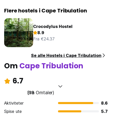
Flere hostels i Cape Tribulation
Crocodylus Hostel
8.9
Fra €24.37
Se alle Hostels i Cape Tribulation
Om
Cape Tribulation
6.7
Bra
(18 Omtaler)
Aktiviteter
8.6
Spise ute
5.7