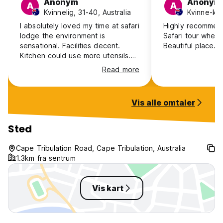
Anonym
Anonym
A
A
Kvinnelig, 31-40, Australia
I absolutely loved my time at safari
Highly recommen
lodge the environment is
Safari tour when 
sensational. Facilities decent.
Beautiful place.
Kitchen could use more utensils.
Dorm rooms very small with no
Read more
storage whatsoever and bottom
bunks not very high so can’t sit in
bed but other than that I
Vis alle omtaler
recommend checking this place
out. Make sure you hire a car to
get up here. Bus only runs 3 times
Sted
a week and no other transport
available.
Cape Tribulation Road, Cape Tribulation, Australia
1.3km fra sentrum
Vis kart