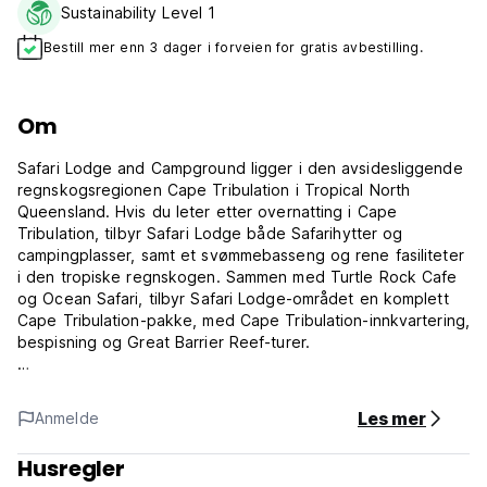
Sustainability Level 1
Bestill mer enn 3 dager i forveien for gratis avbestilling.
Om
Safari Lodge and Campground ligger i den avsidesliggende
regnskogsregionen Cape Tribulation i Tropical North
Queensland. Hvis du leter etter overnatting i Cape
Tribulation, tilbyr Safari Lodge både Safarihytter og
campingplasser, samt et svømmebasseng og rene fasiliteter
i den tropiske regnskogen. Sammen med Turtle Rock Cafe
og Ocean Safari, tilbyr Safari Lodge-området en komplett
Cape Tribulation-pakke, med Cape Tribulation-innkvartering,
bespisning og Great Barrier Reef-turer.
Vi tilbyr powered og unpowered campingplasser fra $20 pp
med komplett leirkjøkken og varme og kalde dusjer.
Les mer
Anmelde
Vi er også hjemmet til det prisbelønte - Ocean Safari -
Husregler
Halvdag Turtle Tripper Adventure