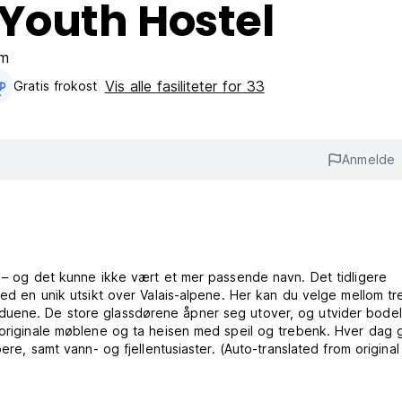
Youth Hostel
um
Vis alle fasiliteter for 33
Gratis frokost‎
Anmelde
n – og det kunne ikke vært et mer passende navn. Det tidligere
med en unik utsikt over Valais-alpene. Her kan du velge mellom tr
duene. De store glassdørene åpner seg utover, og utvider bode
e originale møblene og ta heisen med speil og trebenk. Hver dag 
ere, samt vann- og fjellentusiaster. (Auto-translated from original