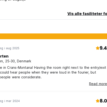
Vis alle fasiliteter f
9.4
eg i aug 2025
rten
n, 25-30, Denmark
e in Crans-Montana! Having the room right next to the entry/exit
ould hear people when they were loud in the fourier, but
 people were considerate.
Read more
8.0
eg i mar 2024