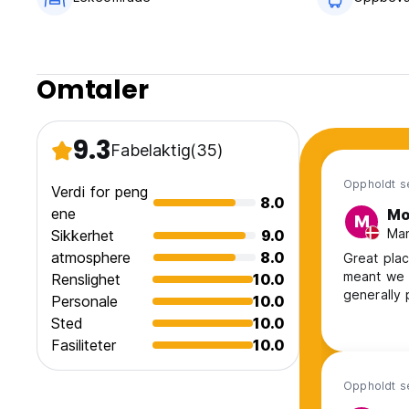
Omtaler
9.3
Fabelaktig
(35)
Oppholdt s
Verdi for peng
8.0
ene
Mo
M
Man
Sikkerhet
9.0
atmosphere
8.0
Great plac
meant we c
Renslighet
10.0
generally
Personale
10.0
Sted
10.0
Fasiliteter
10.0
Oppholdt s