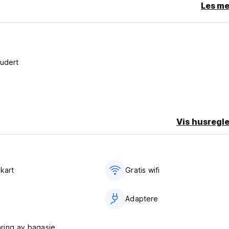
Les me
ludert
Vis husregle
kart
Gratis wifi‎
Adaptere
ring av bagasje