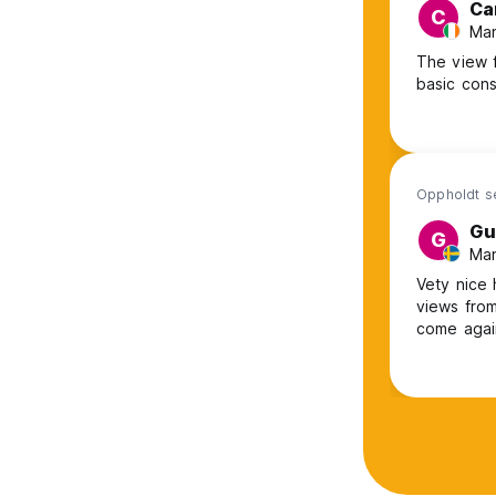
Ca
C
Man
The view from 
basic cons
Oppholdt s
Gu
G
Man
Vety nice 
views from the bal
come agai