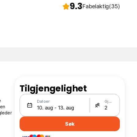
9.3
Fabelaktig
(35)
Tilgjengelighet
e
Datoer
Gjester
len
gleder
Søk