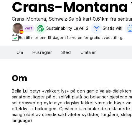
Crans-Montana 
Crans-Montana
,
Schweiz
Se på kart
0.61km fra sentr
Sustainability Level 2
Gratis wifi‎
vert
Bestill mer enn 15 dager i forveien for gratis avbestilling.
Om
Husregler
Sted
Omtaler
Om
Bella Lui betyr «vakkert lys» på den gamle Valais-dialekte
sanatoriet ligger på et solfylt platå og belønner gjestene 
solterrasser og nyte mye dagslys takket være de høye vin
effektivt til balkongen. Gjestene kan bruke de restaurert
mangfoldet av utendørsaktiviteter syklister, turgåere, skiløp
language)