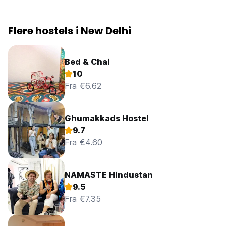
Flere hostels i New Delhi
Bed & Chai
10
Fra €6.62
Ghumakkads Hostel
9.7
Fra €4.60
NAMASTE Hindustan
9.5
Fra €7.35