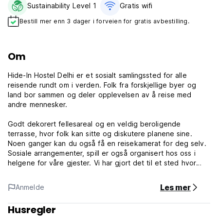
Sustainability Level 1
Gratis wifi‎
Bestill mer enn 3 dager i forveien for gratis avbestilling.
Om
Hide-In Hostel Delhi er et sosialt samlingssted for alle
reisende rundt om i verden. Folk fra forskjellige byer og
land bor sammen og deler opplevelsen av å reise med
andre mennesker.
Godt dekorert fellesareal og en veldig beroligende
terrasse, hvor folk kan sitte og diskutere planene sine.
Noen ganger kan du også få en reisekamerat for deg selv.
Sosiale arrangementer, spill er også organisert hos oss i
helgene for våre gjester. Vi har gjort det til et sted hvor
gjestene våre kan hvile, bo og nyte.
Les mer
Anmelde
Gratis wifi har hele eiendommen. Vårt vennlige personale er
alltid der for å hjelpe deg. For eventuelle reisespørsmål,
Husregler
vennligst gi oss beskjed. Vi vil gi deg forslag tilsvarende.