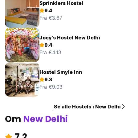
Sprinklers Hostel
9.4
Fra €3.67
Joey's Hostel New Delhi
9.4
Fra €4.13
Hostel Smyle Inn
9.3
Fra €9.03
Se alle Hostels i New Delhi
Om
New Delhi
7.2