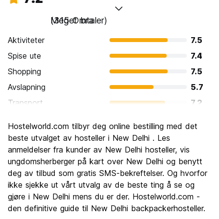
Meget bra
(315 Omtaler)
Aktiviteter
7.5
Spise ute
7.4
Shopping
7.5
Avslapning
5.7
Transport
7.2
Sightseeing
8.0
Hostelworld.com tilbyr deg online bestilling med det
Kultur
7.9
beste utvalget av hosteller i New Delhi . Les
Feste
anmeldelser fra kunder av New Delhi hosteller, vis
6.1
ungdomsherberger på kart over New Delhi og benytt
Verdi for pengene
7.4
deg av tilbud som gratis SMS-bekreftelser. Og hvorfor
ikke sjekke ut vårt utvalg av de beste ting å se og
gjøre i New Delhi mens du er der. Hostelworld.com -
den definitive guide til New Delhi backpackerhosteller.