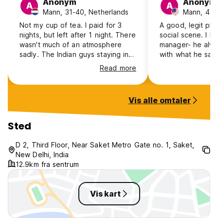
Anonym
Anonym
A
A
Mann, 31-40, Netherlands
Mann, 41+
Not my cup of tea. I paid for 3
A good, legit pla
nights, but left after 1 night. There
social scene. I lik
wasn't much of an atmosphere
manager- he alw
sadly. The Indian guys staying in
with what he sai
my 10p dorm were talking until
do, and went out
Read more
2am, and started talking again
make sure we we
early morning. I had such a bad
some good peopl
sleep, and didn't really connect
have a nice pool 
Vis alle omtaler
with anyone in the common rooms,
enjoyed my break
and location wise I was on the
talk with other tra
metro for quite long, that I
recommend this pl
Sted
decided to move to a hotel room
The location wasn
at Aerocity with my own king size
of all the action, 
D 2, Third Floor, Near Saket Metro Gate no. 1, Saket,
bed and bathroom for roughly the
safe as it was in
New Delhi, India
same price as my dorm bed.
community
12.9km fra sentrum
Vis kart