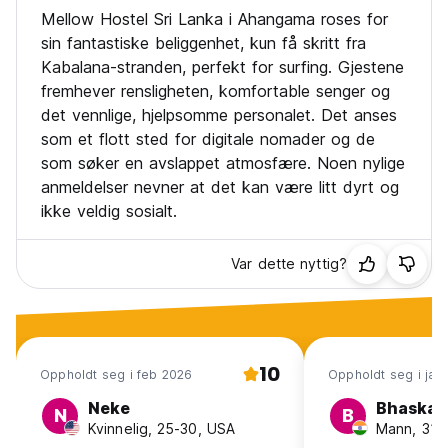
Mellow Hostel Sri Lanka i Ahangama roses for
sin fantastiske beliggenhet, kun få skritt fra
Kabalana-stranden, perfekt for surfing. Gjestene
fremhever rensligheten, komfortable senger og
det vennlige, hjelpsomme personalet. Det anses
som et flott sted for digitale nomader og de
som søker en avslappet atmosfære. Noen nylige
anmeldelser nevner at det kan være litt dyrt og
ikke veldig sosialt.
Var dette nyttig?
10
Oppholdt seg i feb 2026
Oppholdt seg i jan
Neke
Bhaskar
N
B
Kvinnelig, 25-30, USA
Mann, 31-4