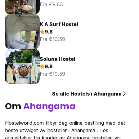
Fra €9.83
K A Surf Hostel
9.8
Fra €10.59
Soluna Hostel
9.8
Fra €10.59
Se alle Hostels i Ahangama
Om
Ahangama
Hostelworld.com tilbyr deg online bestilling med det
beste utvalget av hosteller i Ahangama . Les
anmeldelser fra kunder av Ahangama hosteller, vis