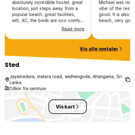
absolutely incredible hostel. great
Michael was reall
location, just steps away from a
vibe of the restau
popular beach. great facilities,
good. It is also 
wifi, AC, the beds are soo comfy
beach, very good 
and the staff is amazing! i highly
surfing. Locker 
Read more
recommend
improved.
Vis alle omtaler
Sted
Jayamedura, matara road, welhengoda, Ahangama, Sri
Lanka
1.6km fra sentrum
Vis kart