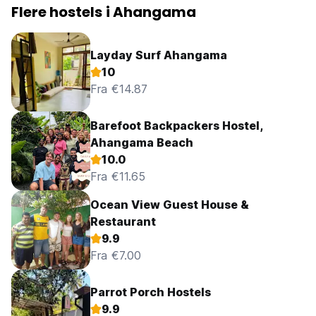
Flere hostels i Ahangama
Layday Surf Ahangama
10
Fra €14.87
Barefoot Backpackers Hostel,
Ahangama Beach
10.0
Fra €11.65
Ocean View Guest House &
Restaurant
9.9
Fra €7.00
Parrot Porch Hostels
9.9