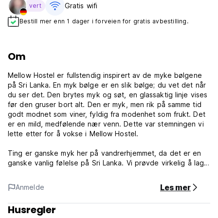
Gratis wifi‎
vert
Bestill mer enn 1 dager i forveien for gratis avbestilling.
Om
Mellow Hostel er fullstendig inspirert av de myke bølgene
på Sri Lanka. En myk bølge er en slik bølge; du vet det når
du ser det. Den brytes myk og søt, en glassaktig linje vises
før den gruser bort alt. Den er myk, men rik på samme tid
godt modnet som viner, fyldig fra modenhet som frukt. Det
er en mild, medfølende nær venn. Dette var stemningen vi
lette etter for å vokse i Mellow Hostel.
Ting er ganske myk her på vandrerhjemmet, da det er en
ganske vanlig følelse på Sri Lanka. Vi prøvde virkelig å lage
et mykt rom, ikke et sted hvor du føler deg sterkt knyttet
til mennesker, jorden og havet. Vi prøvde å bruke all
Les mer
Anmelde
dekorasjonen fra øybaserte eller resirkulerte materialer.
Husregler
Mellow Hostel Sri Lanka tilbyr private rom og samler