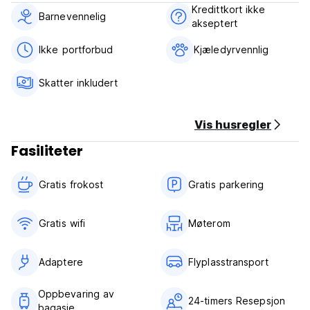
Khorram Hostels retningslinjer og betingelser;
Kredittkort ikke
Barnevennelig
akseptert
Avbestillingsregler: 1 dag før ankomst innen kl. 18.00.
Ikke portforbud
Kjæledyrvennlig
Innsjekking fra kl. 10.00 til 23.00.
Sjekk ut før kl. 12.00.
Skatter inkludert
Betaling ved ankomst med kontanter.
Vis husregler
Skatter inkludert.
Frokost inkludert.
Fasiliteter
Generell;
Ingen portforbud.
Gratis frokost‎
Gratis parkering
Kjeledyrvennlig.
Barnevennlig.
Maksimal oppholdstid er 14 dager.
Gratis wifi‎
Møterom
Resepsjon 24/7 (Auto-translated from original language)
Adaptere
Flyplasstransport
Oppbevaring av
24-timers Resepsjon
bagasje