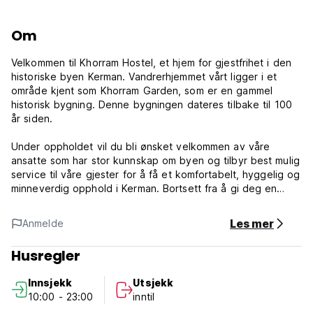
Om
Velkommen til Khorram Hostel, et hjem for gjestfrihet i den
historiske byen Kerman. Vandrerhjemmet vårt ligger i et
område kjent som Khorram Garden, som er en gammel
historisk bygning. Denne bygningen dateres tilbake til 100
år siden.
Under oppholdet vil du bli ønsket velkommen av våre
ansatte som har stor kunnskap om byen og tilbyr best mulig
service til våre gjester for å få et komfortabelt, hyggelig og
minneverdig opphold i Kerman. Bortsett fra å gi deg en
avslappende og komfortabel seng, kan du nyte frokost
hver morgen eller bare lage mat selv på vandrerhjemmets
Les mer
Anmelde
kjøkken.
Husregler
Vi tilbyr to typer rimelige rom i vårt historiske hus, sovesaler
og masterrom. Vårt masterrom er separat utstyrt med toalett
Innsjekk
Utsjekk
og varm dusj.
10:00 - 23:00
inntil