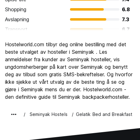
Shopping
6.8
Avslapning
7.3
Transport
6.7
Sightseeing
6.5
Hostelworld.com tilbyr deg online bestilling med det
Kultur
6.8
beste utvalget av hosteller i Seminyak . Les
Feste
anmeldelser fra kunder av Seminyak hosteller, vis
7.1
ungdomsherberger på kart over Seminyak og benytt
Verdi for pengene
7.2
deg av tilbud som gratis SMS-bekreftelser. Og hvorfor
ikke sjekke ut vårt utvalg av de beste ting å se og
gjøre i Seminyak mens du er der. Hostelworld.com -
den definitive guide til Seminyak backpackerhosteller.
Seminyak Hostels
Gelatik Bed and Breakfast