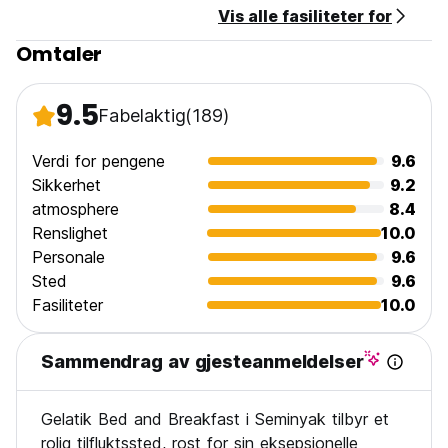
Vis alle fasiliteter for
Omtaler
9.5
Fabelaktig
(189)
Verdi for pengene
9.6
Sikkerhet
9.2
atmosphere
8.4
Renslighet
10.0
Personale
9.6
Sted
9.6
Fasiliteter
10.0
Sammendrag av gjesteanmeldelser
Gelatik Bed and Breakfast i Seminyak tilbyr et
rolig tilfluktssted, rost for sin eksepsjonelle