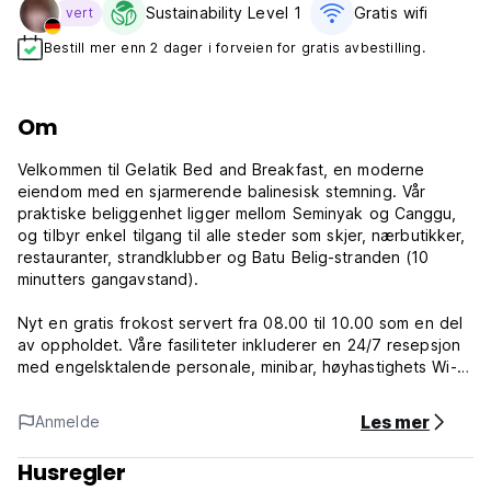
Sustainability Level 1
Gratis wifi‎
vert
Bestill mer enn 2 dager i forveien for gratis avbestilling.
Om
Velkommen til Gelatik Bed and Breakfast, en moderne
eiendom med en sjarmerende balinesisk stemning. Vår
praktiske beliggenhet ligger mellom Seminyak og Canggu,
og tilbyr enkel tilgang til alle steder som skjer, nærbutikker,
restauranter, strandklubber og Batu Belig-stranden (10
minutters gangavstand).
Nyt en gratis frokost servert fra 08.00 til 10.00 som en del
av oppholdet. Våre fasiliteter inkluderer en 24/7 resepsjon
med engelsktalende personale, minibar, høyhastighets Wi-Fi,
svømmebasseng, TV, vaskemaskin, ubegrenset påfylling av
filtrert vann, kjøkken, motorsykkelparkering og et barbord.
Les mer
Anmelde
Opplev komfort og bekvemmelighet på Gelatik Bed and
Husregler
Breakfast, hvor moderne fasiliteter møter lokket til