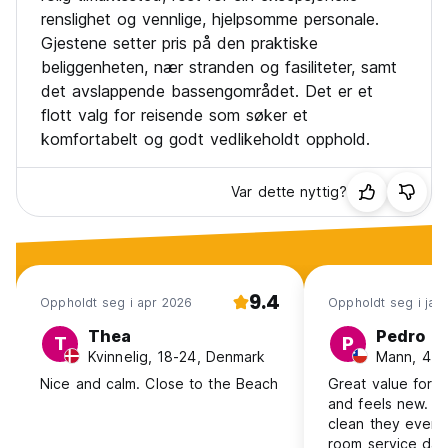
renslighet og vennlige, hjelpsomme personale.
Gjestene setter pris på den praktiske
beliggenheten, nær stranden og fasiliteter, samt
det avslappende bassengområdet. Det er et
flott valg for reisende som søker et
komfortabelt og godt vedlikeholdt opphold.
Var dette nyttig?
9.4
Oppholdt seg i apr 2026
Oppholdt seg i jan
Thea
Pedro
T
P
Kvinnelig, 18-24, Denmark
Mann, 41+,
Nice and calm. Close to the Beach
Great value for 
and feels new. Fac
clean they even 
room service daily