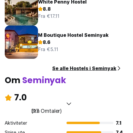
White Penny Hostel
8.8
Fra €17.11
M Boutique Hostel Seminyak
8.6
Fra €5.11
Se alle Hostels i Seminyak
Om
Seminyak
7.0
Bra
(17 Omtaler)
Aktiviteter
7.1
Spise ute
7.4