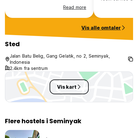
a few minutes aw
Read more
beach you get ma
main street. Staff
deserve 10/10 I 
Vis alle omtaler
return in the futu
Sted
Jalan Batu Belig, Gang Gelatik, no 2, Seminyak,
Indonesia
2.4km fra sentrum
Vis kart
Flere hostels i Seminyak