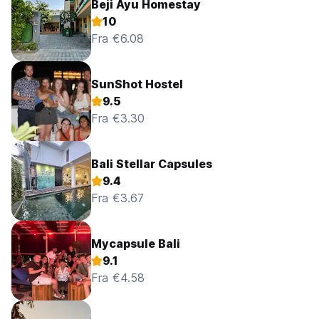
Beji Ayu Homestay
10
Fra €6.08
SunShot Hostel
9.5
Fra €3.30
Bali Stellar Capsules
9.4
Fra €3.67
Mycapsule Bali
9.1
Fra €4.58