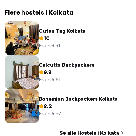
Flere hostels i Kolkata
Guten Tag Kolkata
10
Fra €6.51
Calcutta Backpackers
9.3
Fra €5.51
Bohemian Backpackers Kolkata
8.2
Fra €5.97
Se alle Hostels i Kolkata