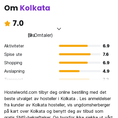
Om
Kolkata
7.0
Bra
(9 Omtaler)
Aktiviteter
6.9
Spise ute
7.6
Shopping
6.9
Avslapning
4.9
Transport
7.3
Sightseeing
7.6
Hostelworld.com tilbyr deg online bestilling med det
Kultur
9.3
beste utvalget av hosteller i Kolkata . Les anmeldelser
Feste
fra kunder av Kolkata hosteller, vis ungdomsherberger
4.4
på kart over Kolkata og benytt deg av tilbud som
Verdi for pengene
8.0
gratis SMS-bekreftelser. Og hvorfor ikke sjekke ut vårt