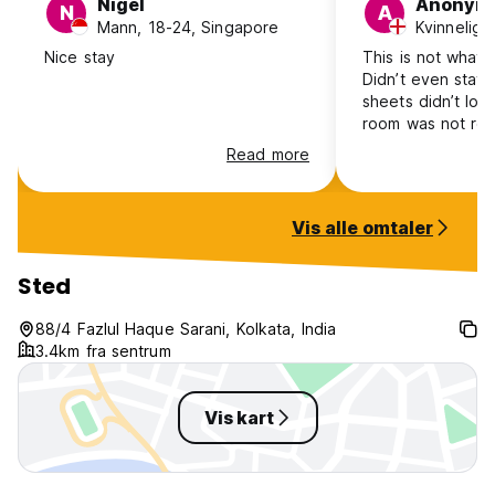
Nigel
Anonym
N
A
Mann, 18-24, Singapore
Kvinnelig,
Nice stay
This is not what 
Didn’t even stay 
sheets didn’t loo
room was not rec
the bath room wa
Read more
Vis alle omtaler
Sted
88/4 Fazlul Haque Sarani, Kolkata, India
3.4km fra sentrum
Vis kart