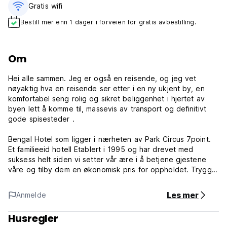
Gratis wifi‎
Bestill mer enn 1 dager i forveien for gratis avbestilling.
Om
Hei alle sammen. Jeg er også en reisende, og jeg vet
nøyaktig hva en reisende ser etter i en ny ukjent by, en
komfortabel seng rolig og sikret beliggenhet i hjertet av
byen lett å komme til, massevis av transport og definitivt
gode spisesteder .
Bengal Hotel som ligger i nærheten av Park Circus 7point.
Et familieeid hotell Etablert i 1995 og har drevet med
suksess helt siden vi setter vår ære i å betjene gjestene
våre og tilby dem en økonomisk pris for oppholdet. Trygg
og trygg plass for deg og din familie, vi ligger sentralt til
med alle fasiliteter i nærheten. Vi som selskap tror på
Les mer
Anmelde
kundeservice og å betjene kundenes behov.
Husregler
Merk: