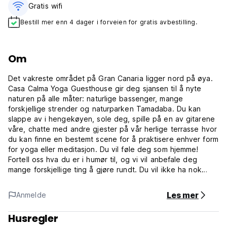
Gratis wifi‎
Bestill mer enn 4 dager i forveien for gratis avbestilling.
Om
Det vakreste området på Gran Canaria ligger nord på øya.
Casa Calma Yoga Guesthouse gir deg sjansen til å nyte
naturen på alle måter: naturlige bassenger, mange
forskjellige strender og naturparken Tamadaba. Du kan
slappe av i hengekøyen, sole deg, spille på en av gitarene
våre, chatte med andre gjester på vår herlige terrasse hvor
du kan finne en bestemt scene for å praktisere enhver form
for yoga eller meditasjon. Du vil føle deg som hjemme!
Fortell oss hva du er i humør til, og vi vil anbefale deg
mange forskjellige ting å gjøre rundt. Du vil ikke ha nok
dager!
Det er to private rom og en sovesal for 6 personer. Det er
Les mer
Anmelde
en salong hvor du kan slappe av og dele og chatte med
andre reisende. (Auto-translated from original language)
Husregler