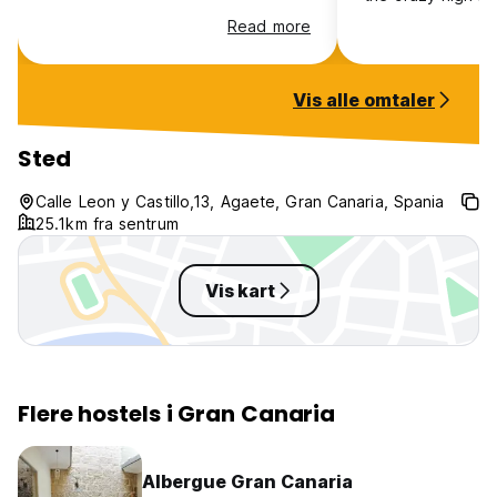
not warranted. It’
Read more
most. The best w
and flimsy, the on
area was on the 
Vis alle omtaler
never seemed to
bathrooms availabl
would be a VERY 
Sted
but it’s very very
Calle Leon y Castillo,13, Agaete, Gran Canaria, Spania
25.1km fra sentrum
Vis kart
Flere hostels i Gran Canaria
Albergue Gran Canaria