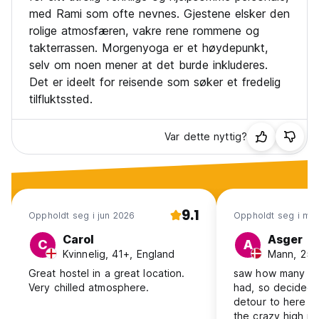
med Rami som ofte nevnes. Gjestene elsker den
rolige atmosfæren, vakre rene rommene og
takterrassen. Morgenyoga er et høydepunkt,
selv om noen mener at det burde inkluderes.
Det er ideelt for reisende som søker et fredelig
tilfluktssted.
Var dette nyttig?
9.1
Oppholdt seg i jun 2026
Oppholdt seg i ma
Carol
Asger
C
A
Kvinnelig, 41+, England
Mann, 25-
Great hostel in a great location.
saw how many sta
Very chilled atmosphere.
had, so decided 
detour to here w
the crazy high rat