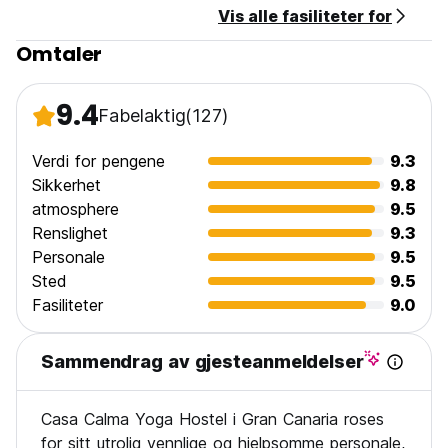
Vis alle fasiliteter for
Omtaler
9.4
Fabelaktig
(127)
Verdi for pengene
9.3
Sikkerhet
9.8
atmosphere
9.5
Renslighet
9.3
Personale
9.5
Sted
9.5
Fasiliteter
9.0
Sammendrag av gjesteanmeldelser
Casa Calma Yoga Hostel i Gran Canaria roses
for sitt utrolig vennlige og hjelpsomme personale,