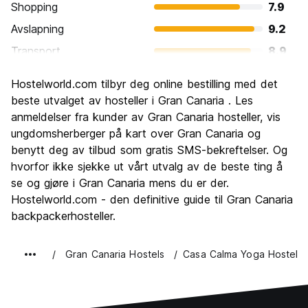
Shopping
7.9
Avslapning
9.2
Transport
8.9
Sightseeing
7.9
Hostelworld.com tilbyr deg online bestilling med det
Kultur
7.7
beste utvalget av hosteller i Gran Canaria . Les
Feste
anmeldelser fra kunder av Gran Canaria hosteller, vis
8.1
ungdomsherberger på kart over Gran Canaria og
Verdi for pengene
8.6
benytt deg av tilbud som gratis SMS-bekreftelser. Og
hvorfor ikke sjekke ut vårt utvalg av de beste ting å
se og gjøre i Gran Canaria mens du er der.
Hostelworld.com - den definitive guide til Gran Canaria
backpackerhosteller.
Gran Canaria Hostels
Casa Calma Yoga Hostel