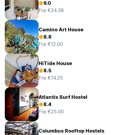
9.0
Fra €24.38
Camino Art House
8.8
Fra €12.00
HiTide House
8.5
Fra €14.25
Atlantis Surf Hostel
8.4
Fra €25.00
Columbus Rooftop Hostels