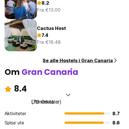
8.2
Fra €13.00
Cactus Host
7.4
Fra €18.48
Se alle Hostels i Gran Canaria
Om
Gran Canaria
8.4
Utmerket
(70 Omtaler)
Aktiviteter
8.7
Spise ute
8.6