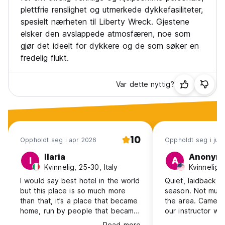
plettfrie renslighet og utmerkede dykkefasiliteter,
spesielt nærheten til Liberty Wreck. Gjestene
elsker den avslappede atmosfæren, noe som
gjør det ideelt for dykkere og de som søker en
fredelig flukt.
Var dette nyttig?
10
Oppholdt seg i apr 2026
Oppholdt seg i jun
Ilaria
Anonym
I
A
Kvinnelig, 25-30, Italy
Kvinnelig,
I would say best hotel in the world
Quiet, laidback vi
but this place is so much more
season. Not muc
than that, it’s a place that became
the area. Came h
home, run by people that became
our instructor wa
family and treated me as such, it’s
next to the appr
Read more