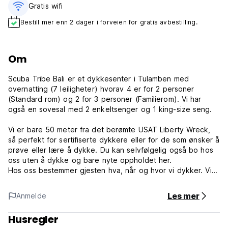
Gratis wifi‎
Bestill mer enn 2 dager i forveien for gratis avbestilling.
Om
Scuba Tribe Bali er et dykkesenter i Tulamben med
overnatting (7 leiligheter) hvorav 4 er for 2 personer
(Standard rom) og 2 for 3 personer (Familierom). Vi har
også en sovesal med 2 enkeltsenger og 1 king-size seng.
Vi er bare 50 meter fra det berømte USAT Liberty Wreck,
så perfekt for sertifiserte dykkere eller for de som ønsker å
prøve eller lære å dykke. Du kan selvfølgelig også bo hos
oss uten å dykke og bare nyte oppholdet her.
Hos oss bestemmer gjesten hva, når og hvor vi dykker. Vi
har ingen fast timeplan og vi blander ikke grupper (eller kun
på forespørsel).
Les mer
Anmelde
Tulamben ligger i den rolige delen av Bali, så normalt ingen
Husregler
masseturisme, men likevel har vi alt du trenger.