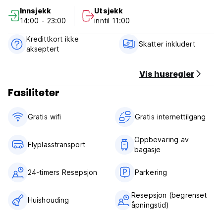
Innsjekk
Utsjekk
Alle priser er uten frokost. Fra juli 2023 serverer vi frokost
14:00 - 23:00
inntil 11:00
igjen for IDR 50.000 pp. (Auto-translated from original
language)
Kredittkort ikke
Skatter inkludert
akseptert
Vis husregler
Fasiliteter
Gratis wifi‎
Gratis internettilgang
Oppbevaring av
Flyplasstransport
bagasje
24-timers Resepsjon
Parkering
Resepsjon (begrenset
Huishouding
åpningstid)