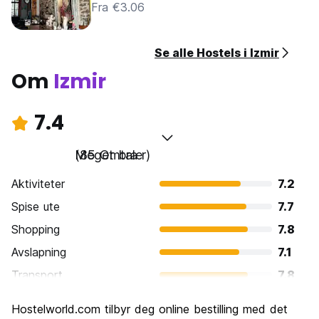
Fra €3.06
Se alle Hostels i Izmir
Om
Izmir
7.4
Meget bra
(85 Omtaler)
Aktiviteter
7.2
Spise ute
7.7
Shopping
7.8
Avslapning
7.1
Transport
7.8
Sightseeing
7.2
Hostelworld.com tilbyr deg online bestilling med det