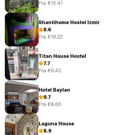
Fra €15.41
Shantihome Hostel Izmir
8.6
Fra €19.22
Titan House Hostel
7.7
Fra €6.43
Hotel Baylan
9.7
Fra €8.60
Laguna House
8.9