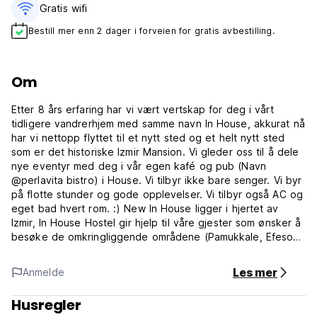
Gratis wifi‎
Bestill mer enn 2 dager i forveien for gratis avbestilling.
Om
Etter 8 års erfaring har vi vært vertskap for deg i vårt
tidligere vandrerhjem med samme navn In House, akkurat nå
har vi nettopp flyttet til et nytt sted og et helt nytt sted
som er det historiske Izmir Mansion. Vi gleder oss til å dele
nye eventyr med deg i vår egen kafé og pub (Navn
@perlavita bistro) i House. Vi tilbyr ikke bare senger. Vi byr
på flotte stunder og gode opplevelser. Vi tilbyr også AC og
eget bad hvert rom. :) New In House ligger i hjertet av
Izmir, In House Hostel gir hjelp til våre gjester som ønsker å
besøke de omkringliggende områdene (Pamukkale, Efesos,
Cesme, Selcuk).
Les mer
Anmelde
Som nevnt ovenfor har vi også en pub i underetasjen, så
bygget har ikke In House navn i front, men har pubens navn
Husregler
som er "Per La Vita" @perlavitabistro. Så ikke bli overrasket