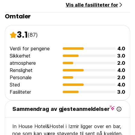
Vis alle fasiliteter for
Innsjekking fra kl. 14.00 til 23.00.
Sjekk ut før kl. 12.00.
Omtaler
Betaling ved ankomst med kontanter, kredittkort, debetkort.
Skatter inkludert. (Auto-translated from original language)
3.1
(87)
Verdi for pengene
4.0
Sikkerhet
3.0
atmosphere
2.0
Renslighet
4.0
Personale
2.0
Sted
4.0
Fasiliteter
3.0
Sammendrag av gjesteanmeldelser
In House Hotel&Hostel i Izmir ligger over en bar,
noe som kan være støyende til sent på kvelden.