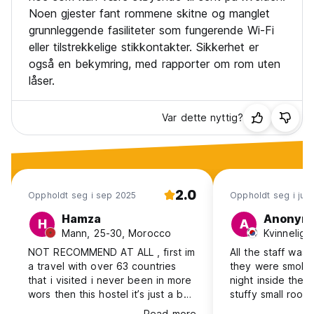
Noen gjester fant rommene skitne og manglet
grunnleggende fasiliteter som fungerende Wi-Fi
eller tilstrekkelige stikkontakter. Sikkerhet er
også en bekymring, med rapporter om rom uten
låser.
Var dette nyttig?
2.0
Oppholdt seg i sep 2025
Oppholdt seg i jun
Hamza
Anonym
H
A
Mann, 25-30, Morocco
Kvinnelig,
NOT RECOMMEND AT ALL , first im
All the staff was
a travel with over 63 countries
they were smokin
that i visited i never been in more
night inside the b
wors then this hostel it’s just a bar
stuffy small room, has 6 beds. No
with loud music has rooms not
room to move. I a
Read more