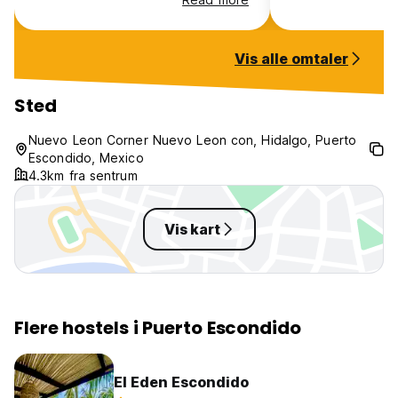
-Ingen kjæledyr tillater
push for cash deals that’s more
and would hones
-Frokost ikke inkludert (Auto-translated from original
expensive than online
here in a heartb
language)
(HostelWorld beware) , it’s crazy ,
night and the pr
Vis alle omtaler
I have it all in messages / screen
shots . BE CAREFUL book all the
time you need in one town
Sted
otherwise they will GET YOU….
Nuevo Leon Corner Nuevo Leon con, Hidalgo, Puerto
Escondido, Mexico
4.3km fra sentrum
Vis kart
Flere hostels i Puerto Escondido
El Eden Escondido