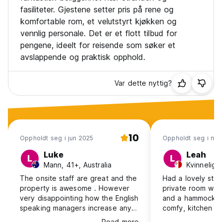
. Rom med eget bad, to enkeltsenger med tak og stående
fasiliteter. Gjestene setter pris på rene og
vifter.
komfortable rom, et velutstyrt kjøkken og
. Rom med eget bad, dobbeltseng med tak og stående
vennlig personale. Det er et flott tilbud for
vifter.
pengene, ideelt for reisende som søker et
. Fullt utstyrt felleskjøkken i fellesområdet samt bord for å
nyte måltidene dine
avslappende og praktisk opphold.
. Full studioleilighet med eget bad og kjøkken, en
dobbeltseng, sofa, bord med stoler, komplett kjøkken fullt
Var dette nyttig?
utstyrt for å tilberede måltider og en liten privat balkong
med salongbord og benk.
. Hengekøyer og bord under og mandeltre på uteplassen.
. Parkering inne
Retningslinjer og betingelser:
10
Oppholdt seg i jun 2025
Oppholdt seg i ma
- Betaling ved ankomst (kun kontant)
-Ingen kanselleringer, endring av datoer eller refusjon
Luke
Leah
L
L
-Stille etter kl 23.00
Mann, 41+, Australia
Kvinnelig,
-Ingen fester på noe tidspunkt i eller utenfor rommene
The onsite staff are great and the
Had a lovely stay
-Ingen fyll, høy musikk eller slåsskamper
property is awesome . However
private room was
-Ingen personer som ikke er gjester tillater
very disappointing how the English
and a hammock i
- Ingen røyking inne på rommene
speaking managers increase any
comfy, kitchen w
-Ingen barn tillater (våre fasiliteter er ikke utstyrt for barn)
requested additional nights. They
were the staff. L
Read more