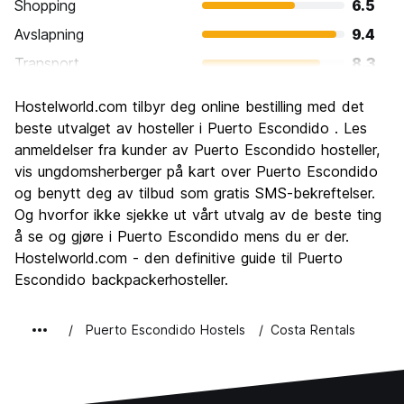
Shopping
6.5
Avslapning
9.4
Transport
8.3
Sightseeing
6.6
Hostelworld.com tilbyr deg online bestilling med det
Kultur
6.9
beste utvalget av hosteller i Puerto Escondido . Les
Feste
anmeldelser fra kunder av Puerto Escondido hosteller,
8.5
vis ungdomsherberger på kart over Puerto Escondido
Verdi for pengene
8.9
og benytt deg av tilbud som gratis SMS-bekreftelser.
Og hvorfor ikke sjekke ut vårt utvalg av de beste ting
å se og gjøre i Puerto Escondido mens du er der.
Hostelworld.com - den definitive guide til Puerto
Escondido backpackerhosteller.
Puerto Escondido Hostels
Costa Rentals