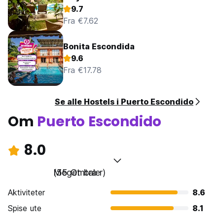
9.7
Fra €7.62
Bonita Escondida
9.6
Fra €17.78
Se alle Hostels i Puerto Escondido
Om
Puerto Escondido
8.0
Meget bra
(55 Omtaler)
Aktiviteter
8.6
Spise ute
8.1