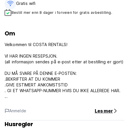
Gratis wifi‎
Bestill mer enn 8 dager i forveien for gratis avbestilling.
Om
Velkommen til COSTA RENTALS!
VI HAR INGEN RESEPSJON.
(all informasjon sendes på e-post etter at bestilling er gjort)
DU MÅ SVARE PÅ DENNE E-POSTEN:
.BEKRIFTER AT DU KOMMER
.GIVE ESTIMERT ANKOMSTSTID
. GI ET WHATSAPP-NUMMER HVIS DU IKKE ALLEREDE HAR.
HVIS VI IKKE MOTTA EN BEKREFTELSE E-POST, VIL
BESTILLINGEN IKKE GODTES, OG DU MÅ AVBRUKE DET
Les mer
Anmelde
DIREKTE MED HOSTELWORLD.
Husregler
Innsjekking starter kl. 14.00.