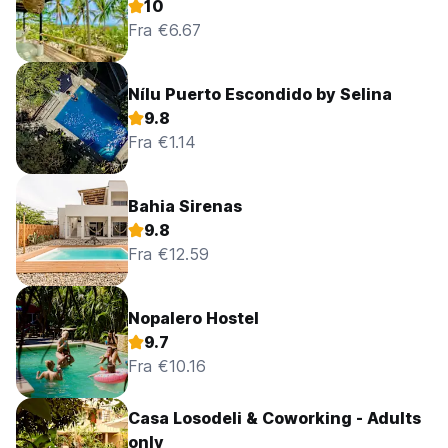
10
Fra €6.67
Nílu Puerto Escondido by Selina
9.8
Fra €1.14
Bahia Sirenas
9.8
Fra €12.59
Nopalero Hostel
9.7
Fra €10.16
Casa Losodeli & Coworking - Adults
only